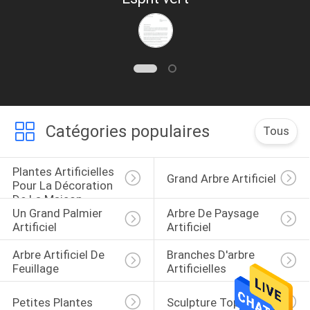
assuré un 一 de service professionnel très
également concernant des impératifs
techniques d'obtenir des permis et aux
services de maintenance à un prix
Catégories populaires
Tous
concurrentiel.
Plantes Artificielles 
Grand Arbre Artificiel
Pour La Décoration 
De La Maison
Un Grand Palmier 
Arbre De Paysage 
Artificiel
Artificiel
Arbre Artificiel De 
Branches D'arbre 
Feuillage
Artificielles
Petites Plantes
Sculpture Topiaire