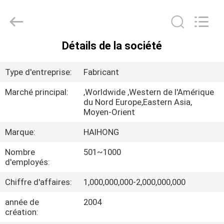
Haihong
Arts
&
Crafts
Factory.
All
Rights
Détails de la société
Reserved.
MAISON
Developed
by
ECER
Type d'entreprise:
Fabricant
PRODUITS
Marché principal:
,Worldwide ,Western de l'Amérique
du Nord Europe,Eastern Asia,
Moyen-Orient
VIDÉOS
Marque:
HAIHONG
À
Nombre
501~1000
d'employés:
PROPOS
DE
Chiffre d'affaires:
1,000,000,000-2,000,000,000
NOUS
année de
2004
création: