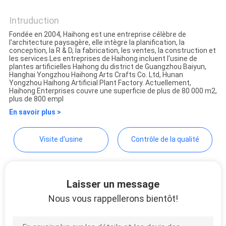
Guangzhou Haihong Arts &
Crafts Factory
Intruduction
DEMANDEZ
Fondée en 2004, Haihong est une entreprise célèbre de
UN
l'architecture paysagère, elle intègre la planification, la
conception, la R & D, la fabrication, les ventes, la construction et
les services.Les entreprises de Haihong incluent l'usine de
DEVIS
plantes artificielles Haihong du district de Guangzhou Baiyun,
Hanghai Yongzhou Haihong Arts Crafts Co. Ltd, Hunan
Yongzhou Haihong Artificial Plant Factory. Actuellement,
Haihong Enterprises couvre une superficie de plus de 80 000 m2,
PLAN
plus de 800 empl
DU
En savoir plus >
SITE
Visite d'usine
Contrôle de la qualité
POLITIQUE
DE
Laisser un message
CONFIDENTIALITÉ
Nous vous rappellerons bientôt!