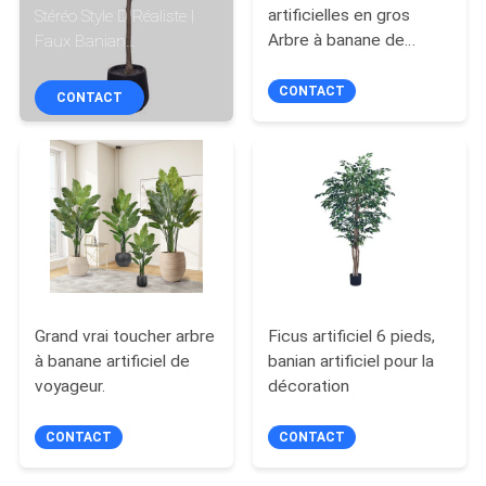
VISITE
artificielles en gros
Stéréo Style D Réaliste |
Arbre à banane de
Faux Banian
DE
voyageur avec écorce
Personnalisé Ignifuge et
L'USINE
de fibre de palme
Résistant aux UV,
CONTACT
CONTACT
naturelle.
120/140/180cm,
Emballage Uniforme
CONTRÔLE
avec Pot Noir pour
QUALITÉ
Décoration Intérieure
Commerciale et
Domestique
CONTACTEZ-
NOUS
Grand vrai toucher arbre
Ficus artificiel 6 pieds,
à banane artificiel de
banian artificiel pour la
NOUVELLES
voyageur.
décoration
LES
CONTACT
CONTACT
AFFAIRES