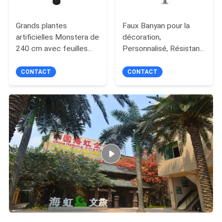
Grands plantes
Faux Banyan pour la
artificielles Monstera de
décoration,
240 cm avec feuilles
Personnalisé, Résistant
réalistes pour la
aux UV et Ignifuge,
décoration de bureau et
Hauteur 5M
CONTACT
CONTACT
d'hôtel