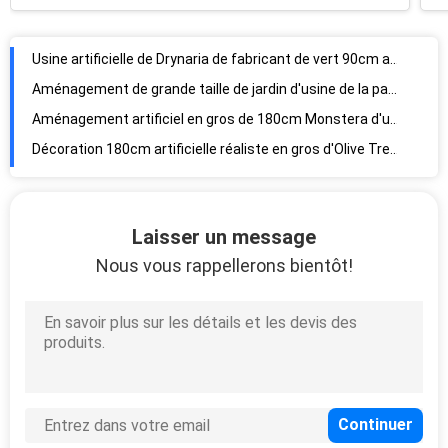
espaces commerciaux
Usine artificielle de Drynaria de fabricant de vert 90cm artificiel de haute qualité d'arbre pour l'aménagement de jardin
Aménagement de grande taille de jardin d'usine de la paume du beau voyageur 280cm artificiel et décor d'intérieur
Aménagement artificiel en gros de 180cm Monstera d'usine de jardin et usine artificielle de décor d'intérieur
Décoration 180cm artificielle réaliste en gros d'Olive Tree For Garden Indoor
Aménagement artificiel élevé fait main de la simulation 180cm Cherry Blossom Tree For Garden d'usine
Aménagement d'intérieur de décor et d'espace de bel arbre varié 165cm artificiel populaire de ficus de grossiste
Plante verte d'usine artificielle d'agave de Customziable 110cm d'usine pour la décoration
Laisser un message
Pin artificiel des biens 400cm HAIHONG pour le parc à thème
Nous vous rappellerons bientôt!
Aucun haut arbre tropical artificiel soignant de 250cm pour le centre commercial
arbre artificiel de ficus de biens de 150cm. Camellia Tree With White Flower artificielle
Grandes feuilles vertes d'usine 180cm artificielle décorative d'intérieur de Diffenbachia pour l'aménagement de l'espace
Usine de soie artificielle Fiddle Leaf Fig Tree Green de la vente en gros 155cm d'usine pour le décor d'intérieur
Vraie usine succulente artificielle verte du contact 11.5cm pour le bureau
Usine artificielle peu coûteuse d'hortensia d'usine pour la décoration d'intérieur