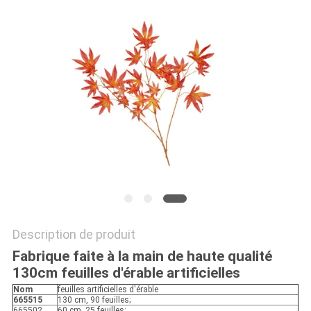
DEMANDEZ
UN
DEVIS
PLAN
DU
SITE
POLITIQUE
Description de produit
DE
Fabrique faite à la main de haute qualité
CONFIDENTIALITÉ
130cm feuilles d'érable artificielles
Nom
feuilles artificielles d'érable
665515
130 cm, 90 feuilles;
665502
60 cm, 25 feuilles;