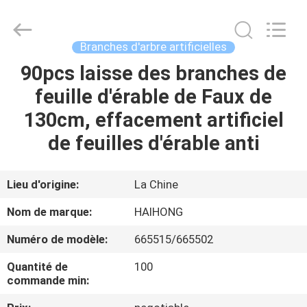
Arts
&
Crafts
Factory.
All
Branches d'arbre artificielles
Rights
Reserved.
90pcs laisse des branches de
MAISON
Developed
by
ECER
feuille d'érable de Faux de
PRODUITS
130cm, effacement artificiel
de feuilles d'érable anti
VIDÉOS
Lieu d'origine:
La Chine
À
Nom de marque:
HAIHONG
PROPOS
Numéro de modèle:
665515/665502
DE
Quantité de
100
NOUS
commande min: