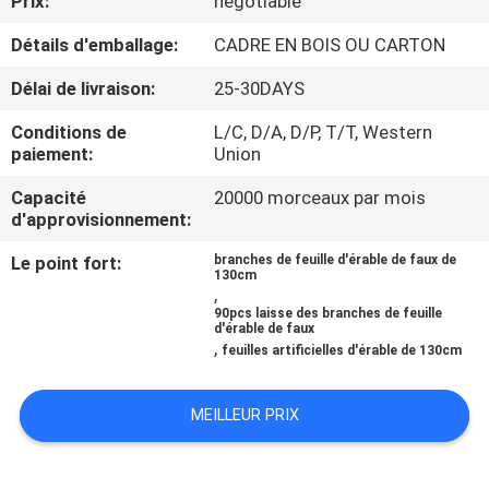
Prix:
negotiable
VISITE
Détails d'emballage:
CADRE EN BOIS OU CARTON
DE
L'USINE
Délai de livraison:
25-30DAYS
Conditions de
L/C, D/A, D/P, T/T, Western
CONTRÔLE
paiement:
Union
QUALITÉ
Capacité
20000 morceaux par mois
d'approvisionnement:
CONTACTEZ-
Le point fort:
branches de feuille d'érable de faux de
130cm
,
NOUS
90pcs laisse des branches de feuille
d'érable de faux
,
feuilles artificielles d'érable de 130cm
NOUVELLES
MEILLEUR PRIX
LES
AFFAIRES