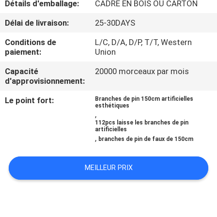
Détails d'emballage:
CADRE EN BOIS OU CARTON
VISITE
DE
Délai de livraison:
25-30DAYS
L'USINE
Conditions de
L/C, D/A, D/P, T/T, Western
paiement:
Union
CONTRÔLE
Capacité
20000 morceaux par mois
d'approvisionnement:
QUALITÉ
Le point fort:
Branches de pin 150cm artificielles
esthétiques
,
CONTACTEZ-
112pcs laisse les branches de pin
artificielles
NOUS
,
branches de pin de faux de 150cm
NOUVELLES
MEILLEUR PRIX
LES
AFFAIRES