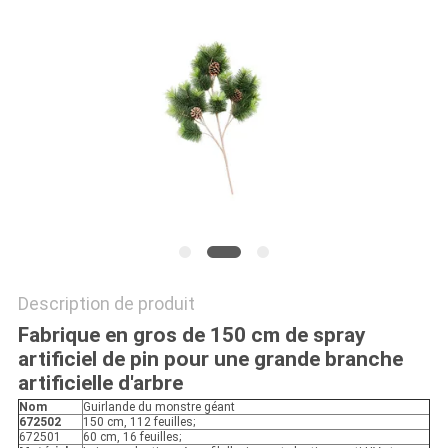
DEMANDEZ
UN
DEVIS
PLAN
DU
SITE
Description de produit
POLITIQUE
Fabrique en gros de 150 cm de spray
DE
artificiel de pin pour une grande branche
artificielle d'arbre
CONFIDENTIALITÉ
Nom
Guirlande du monstre géant
672502
150 cm, 112 feuilles;
672501
60 cm, 16 feuilles;