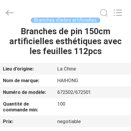
Arts
&
Crafts
Factory.
All
Branches d'arbre artificielles
Rights
Reserved.
Developed
Branches de pin 150cm
MAISON
by
ECER
artificielles esthétiques avec
PRODUITS
les feuilles 112pcs
VIDÉOS
Lieu d'origine:
La Chine
Nom de marque:
HAIHONG
À
Numéro de modèle:
672502/672501
PROPOS
Quantité de
100
DE
commande min:
NOUS
Prix:
negotiable