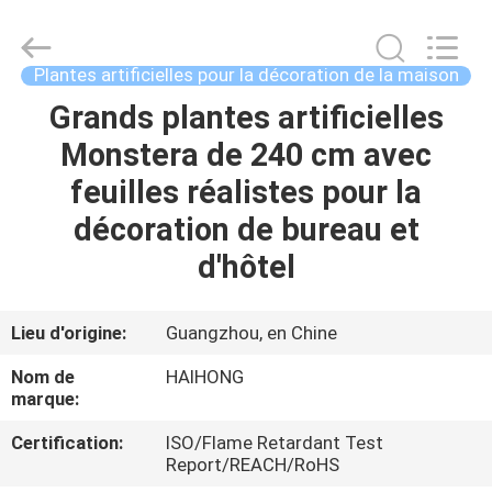
Arts
&
Crafts
Factory.
All
Plantes artificielles pour la décoration de la maison
Rights
Reserved.
Grands plantes artificielles
MAISON
Developed
by
ECER
Monstera de 240 cm avec
PRODUITS
feuilles réalistes pour la
décoration de bureau et
VIDÉOS
d'hôtel
À
Lieu d'origine:
Guangzhou, en Chine
PROPOS
Nom de
HAIHONG
DE
marque:
NOUS
Certification:
ISO/Flame Retardant Test
Report/REACH/RoHS