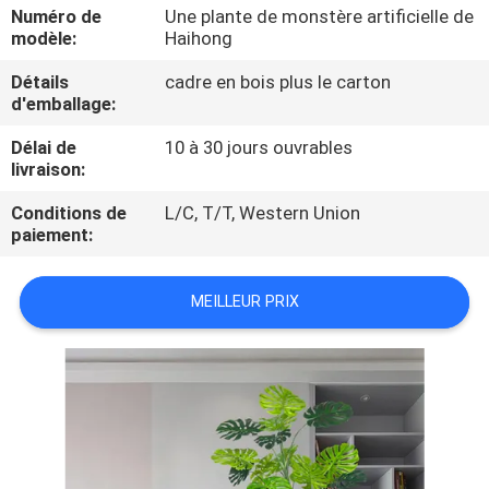
VISITE
Numéro de
Une plante de monstère artificielle de
modèle:
Haihong
DE
Détails
cadre en bois plus le carton
L'USINE
d'emballage:
Délai de
10 à 30 jours ouvrables
CONTRÔLE
livraison:
QUALITÉ
Conditions de
L/C, T/T, Western Union
paiement:
CONTACTEZ-
NOUS
MEILLEUR PRIX
NOUVELLES
LES
AFFAIRES