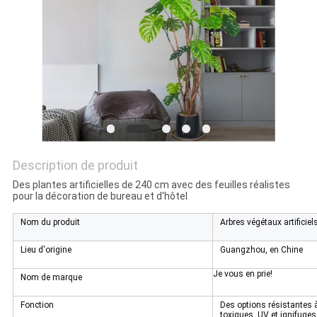
DEMANDEZ
UN
DEVIS
PLAN
DU
Description de produit
SITE
Des plantes artificielles de 240 cm avec des feuilles réalistes
pour la décoration de bureau et d'hôtel
POLITIQUE
Nom du produit
Arbres végétaux artificiel
DE
Lieu d'origine
Guangzhou, en Chine
CONFIDENTIALITÉ
Je vous en prie!
Nom de marque
Fonction
Des options résistantes à
toxiques, UV et ignifuges