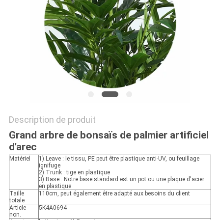
DEMANDEZ
UN
DEVIS
PLAN
DU
Description de produit
SITE
Grand arbre de bonsaïs de palmier artificiel
d'arec
POLITIQUE
Matériel
1).Leave : le tissu, PE peut être plastique anti-UV, ou feuillage
ignifuge
DE
2).Trunk : tige en plastique
3).Base : Notre base standard est un pot ou une plaque d'acier
CONFIDENTIALITÉ
en plastique
Taille
110cm, peut également être adapté aux besoins du client
totale
Article
5K4A0694
non.