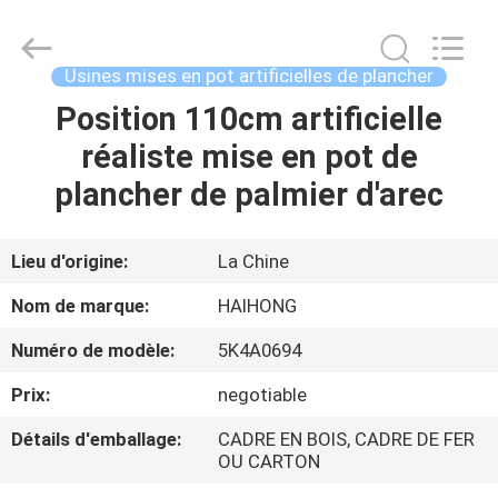
Guangzhou
Haihong
Arts
&
Crafts
Usines mises en pot artificielles de plancher
Factory.
All
Position 110cm artificielle
MAISON
Rights
Reserved.
Developed
réaliste mise en pot de
by
ECER
PRODUITS
plancher de palmier d'arec
VIDÉOS
Lieu d'origine:
La Chine
Nom de marque:
HAIHONG
À
Numéro de modèle:
5K4A0694
PROPOS
Prix:
negotiable
DE
NOUS
Détails d'emballage:
CADRE EN BOIS, CADRE DE FER
OU CARTON