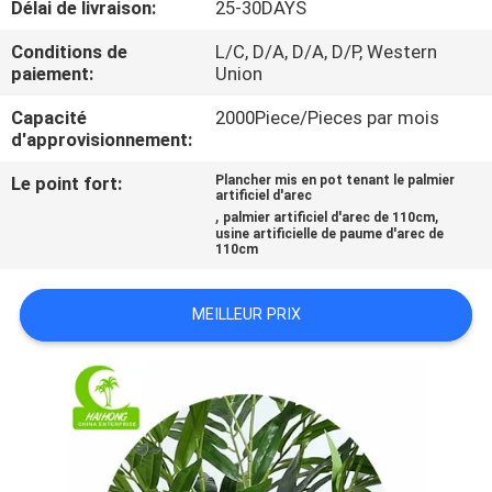
Délai de livraison:
25-30DAYS
VISITE
DE
Conditions de
L/C, D/A, D/A, D/P, Western
paiement:
Union
L'USINE
Capacité
2000Piece/Pieces par mois
d'approvisionnement:
CONTRÔLE
Le point fort:
Plancher mis en pot tenant le palmier
QUALITÉ
artificiel d'arec
,
,
palmier artificiel d'arec de 110cm
usine artificielle de paume d'arec de
110cm
CONTACTEZ-
NOUS
MEILLEUR PRIX
NOUVELLES
LES
AFFAIRES