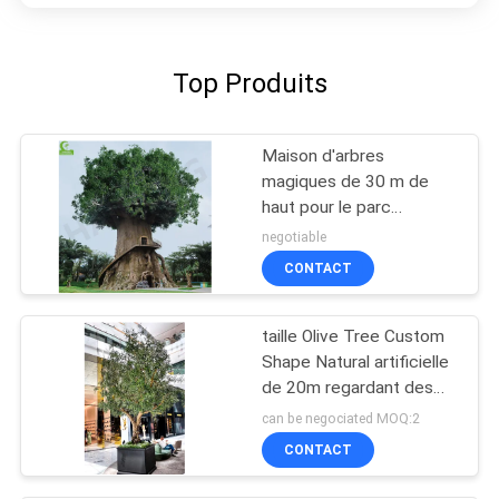
Top Produits
Maison d'arbres
magiques de 30 m de
haut pour le parc
d'attractions Maison
negotiable
artificielle Arbres de la
CONTACT
vie Des conceptions
pour la décoartion
taille Olive Tree Custom
Shape Natural artificielle
de 20m regardant des
feuilles de Frabric
can be negociated MOQ:2
CONTACT