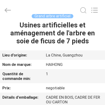
Guangzhou
Haihong
Arts
&
Crafts
Grand arbre artificiel
Factory.
All
Rights
Usines artificielles et
MAISON
Reserved.
Developed
aménagement de l'arbre en
by
ECER
PRODUITS
soie de ficus de 7 pieds
VIDÉOS
Lieu d'origine:
La Chine, Guangzhou
Nom de marque:
HAIHONG
À
Quantité de
1
PROPOS
commande min:
DE
Prix:
negotiable
NOUS
Détails d'emballage:
CADRE EN BOIS, CADRE DE FER
OU CARTON