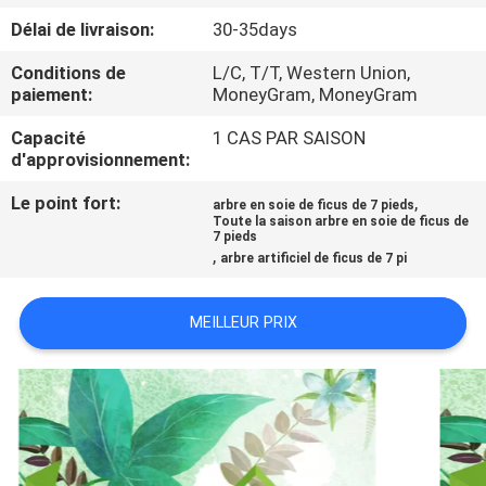
VISITE
Délai de livraison:
30-35days
DE
Conditions de
L/C, T/T, Western Union,
L'USINE
paiement:
MoneyGram, MoneyGram
Capacité
1 CAS PAR SAISON
CONTRÔLE
d'approvisionnement:
QUALITÉ
Le point fort:
,
arbre en soie de ficus de 7 pieds
Toute la saison arbre en soie de ficus de
7 pieds
,
CONTACTEZ-
arbre artificiel de ficus de 7 pi
NOUS
MEILLEUR PRIX
NOUVELLES
LES
AFFAIRES