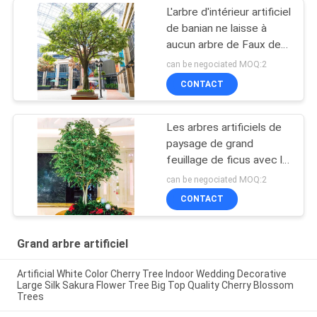
L'arbre d'intérieur artificiel
de banian ne laisse à
aucun arbre de Faux de
l'eau aucun parasite des
can be negociated MOQ:2
usines
CONTACT
Les arbres artificiels de
paysage de grand
feuillage de ficus avec le
vert luxuriant ne part
can be negociated MOQ:2
d'aucune lumière du soleil
CONTACT
Grand arbre artificiel
Artificial White Color Cherry Tree Indoor Wedding Decorative
Large Silk Sakura Flower Tree Big Top Quality Cherry Blossom
Trees