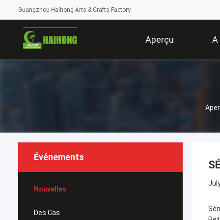
Guangzhou Haihong Arts & Crafts Factory
Aperçu
A
Ape
Événements
SÉ
Jul
Nouvelles
Séri
Des Cas
Rét