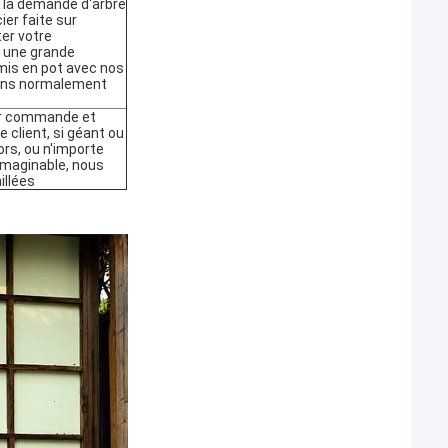
n la demande d'arbre
ier faite sur
er votre
t une grande
mis en pot avec nos
itons normalement
 sur commande et
 client, si géant ou
ors, ou n'importe
imaginable, nous
illées