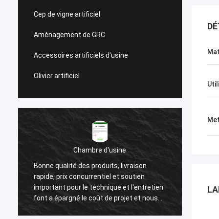
Cep de vigne artificiel
DÉ
Aménagement de GRC
Mat
Accessoires artificiels d'usine
Olivier artificiel
Uti
Met
Chambre d'usine
Bonne qualité des produits, livraison
Nous avon
rapide, prix concurrentiel et soutien
après une
important pour le technique et l'entretien
haute qua
LA
font a épargné le coût de projet et nous
attention
aide à gagner un bon nombre de
client. I