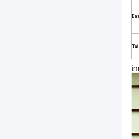
Ba
Tai
im