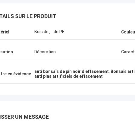
TAILS SUR LE PRODUIT
Bois de、 de PE
ériel
Couleu
lisation
Décoration
Caract
anti bonsaïs de pin noir d'effacement
,
Bonsaïs arti
tre en évidence
anti pins artificiels de effacement
Esprit vert
s choisi la société de Haihong
 longue surveillance, plus de
lité de leurs produits, grande
ISSER UN MESSAGE
 aux détails, et soin élevé de
ls nous ont toujours assuré un