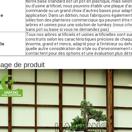
Notre base standard est un pot en plastique, mais selo
ou d'usine artificiel, nous pouvons établir une plaque d'ac
commande ou un grand choix d'autres bases pour adapt
se
application. Dans un ddition, nous fabriquons égalemen
sélection des planteres commerciaux qui peuvent être 
arbres et usines pour une solution de tumkey. (nous c
sans pot ou base si vous ne demandez pas)
Tous nos arbres artificiels et usines artificielles sont
construits selon les caractéristiques précises de chaque
lle
énorme, grand et mince, adapté pour à l'intérieur ou deh
quelle autre considération de style ou d'environnement 
contactent pour des options et une évaluation plus déta
age de produit