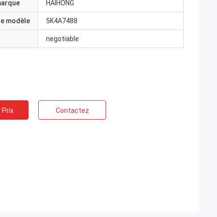
marque
HAIHONG
e modèle
5K4A7488
negotiable
 Prix
Contactez