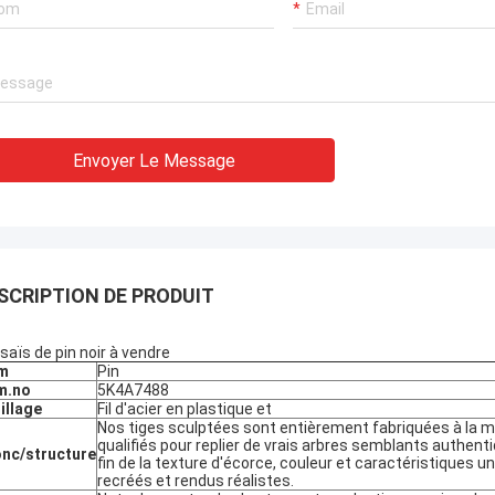
ide à tous nos besoins. Ils ont
 一 de service professionnel
lement concernant des
s techniques d'obtenir des
 aux services de maintenance à
ncurrentiel.
Envoyer Le Message
SCRIPTION DE PRODUIT
saïs de pin noir à vendre
m
Pin
m.no
5K4A7488
illage
Fil d'acier en plastique et
Nos tiges sculptées sont entièrement fabriquées à la ma
qualifiés pour replier de vrais arbres semblants authent
nc/structure
fin de la texture d'écorce, couleur et caractéristiques u
recréés et rendus réalistes.