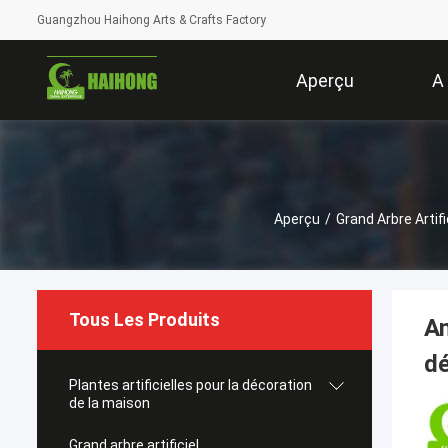
Guangzhou Haihong Arts & Crafts Factory
Aperçu
A
Aperçu
/
Grand Arbre Artifi
Tous Les Produits
An
dé
Plantes artificielles pour la décoration
de la maison
Grand arbre artificiel