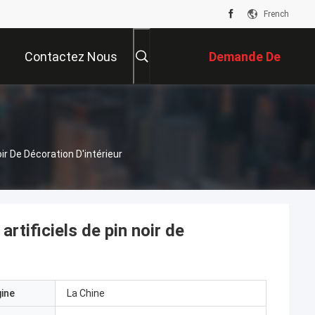
French
Contactez Nous
Demande De
Soumission
ir De Décoration D'intérieur
rtificiels de pin noir de
gine
La Chine