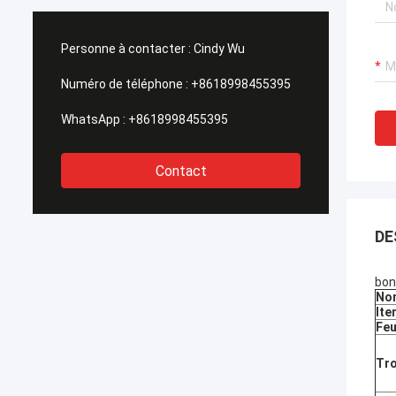
réputations élevées de notre client.
appui rap
Maintenant nous écrivons cette lettre
assuré un
pour exprimer notre sincèrement
très éga
Personne à contacter :
Cindy Wu
gratitude à HAIHONG, merci pour tout le
impératif
grand appui et coopération pendant les
permis et
Numéro de téléphone :
+8618998455395
jours passés.
un prix co
WhatsApp :
+8618998455395
Contact
DE
bon
No
Ite
Feu
Tro