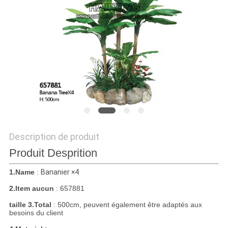
DEMANDEZ
UN
DEVIS
PLAN
DU
SITE
Description de produit
Produit Desprition
POLITIQUE
1.Name
:
Bananier ×4
DE
2.Item aucun
: 657881
CONFIDENTIALITÉ
taille 3.Total
: 500cm, peuvent également être adaptés aux
besoins du client