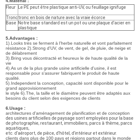
4.Material :
Fleur
Le PE peut être plastique anti-UV, ou feuillage ignifuge
Tronc
tronc en bois de nature avec la vraie écorce
Base
Notre base standard est un pot ou une plaque d'acier en
plastique
5.Advantages :
1).Looks très se ferment à l'herbe naturelle et vont parfaitement
résistance 2).Strong d'UV, de vent, de gel, de pluie, de neige et
de délabrement
3).Bring vous décontracté et heureux le de haute qualité de la
vie
4).As un de la plus grande usine artificielle d'usine, il est
responsable pour s'assurer fabriquent le produit de haute
qualité.
5).Independent la conception, capacité sont disponible pour le
grand approvisionnement
le style 6).The, la taille et le diamètre peuvent être adaptés aux
besoins du client selon des exigences de clients
6.Usage :
architectures d'aménagement de planification et de conception
des usines artificielles de paysage sont employées pour la base
de photographie, restaurant, immobiliers, parcs à thème, parcs
aquatiques,
etc. d'aéroport, de pièce, d'hôtel, d'intérieur et extérieur.
clients dans plus de 100 pays et régions partout dans le monde