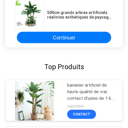
500cm grands arbres artificiels
réalistes esthétiques de paysage
pour la décoration
Continuer
Top Produits
bananier artificiel de
haute qualité de vrai
contact d'usine de 1.6m
en vente chaude
negotiable
CONTACT