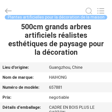
Haihong
Arts
&
Crafts
Factory.
Plantes artificielles pour la décoration de la maison
All
Rights
Reserved.
500cm grands arbres
MAISON
Developed
by
artificiels réalistes
ECER
PRODUITS
esthétiques de paysage pour
la décoration
VIDÉOS
Lieu d'origine:
Guangzhou, Chine
À
Nom de marque:
HAIHONG
PROPOS
Numéro de modèle:
657881
DE
Prix:
negotiable
NOUS
Détails d'emballage:
CADRE EN BOIS PLUS LE