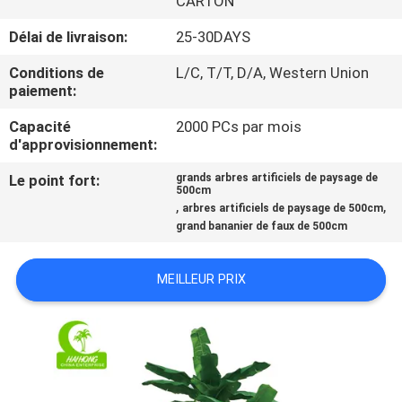
CARTON
VISITE
Délai de livraison:
25-30DAYS
DE
L'USINE
Conditions de
L/C, T/T, D/A, Western Union
paiement:
CONTRÔLE
Capacité
2000 PCs par mois
d'approvisionnement:
QUALITÉ
Le point fort:
grands arbres artificiels de paysage de
500cm
,
,
arbres artificiels de paysage de 500cm
CONTACTEZ-
grand bananier de faux de 500cm
NOUS
MEILLEUR PRIX
NOUVELLES
LES
AFFAIRES