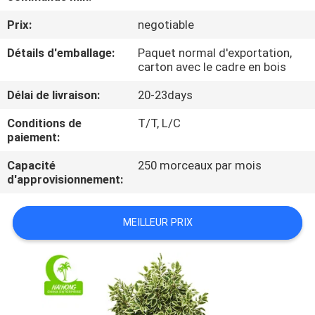
VISITE
Prix:
negotiable
DE
Détails d'emballage:
Paquet normal d'exportation,
L'USINE
carton avec le cadre en bois
Délai de livraison:
20-23days
CONTRÔLE
QUALITÉ
Conditions de
T/T, L/C
paiement:
Capacité
250 morceaux par mois
CONTACTEZ-
d'approvisionnement:
NOUS
MEILLEUR PRIX
NOUVELLES
LES
AFFAIRES