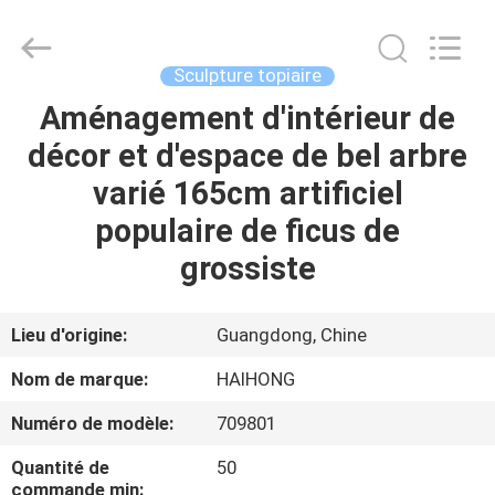
Arts
&
Crafts
Factory.
All
Sculpture topiaire
Rights
Reserved.
Aménagement d'intérieur de
MAISON
Developed
by
ECER
décor et d'espace de bel arbre
PRODUITS
varié 165cm artificiel
populaire de ficus de
VIDÉOS
grossiste
À
Lieu d'origine:
Guangdong, Chine
PROPOS
Nom de marque:
HAIHONG
DE
Numéro de modèle:
709801
NOUS
Quantité de
50
commande min: