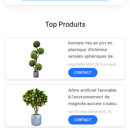
Top Produits
bonsaïs mis en pot en
plastique d'intérieur
simulés sphériques de
faux buis d'usine de
negotiable MOQ:20 morceaux
180Cm
CONTACT
Arbre artificiel favorable
à l'environnement de
magnolia aucune couleur
se fanant les usines à
can be negociated MOQ:10
feuilles persistantes
CONTACT