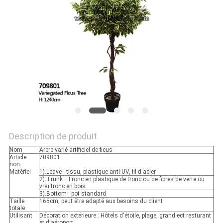
DEMANDEZ
UN
DEVIS
PLAN
DU
SITE
Description de produit
Nom
Arbre varié artificiel de ficus
POLITIQUE
Article
709801
non.
DE
Matériel
1).Leave : tissu, plastique anti-UV, fil d'acier
2).Trunk : Tronc en plastique de tronc ou de fibres de verre ou
vrai tronc en bois
CONFIDENTIALITÉ
3).Bottom : pot standard
Taille
165cm, peut être adapté aux besoins du client
totale
Utilisant
Décoration extérieure : Hôtels d'étoile, plage, grand ect resturant
et d'aéroport.