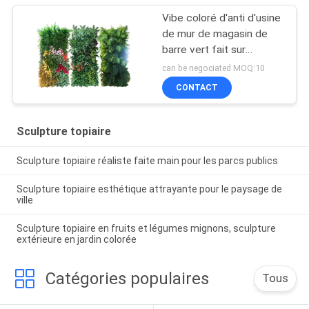
Vibe coloré d'anti d'usine
de mur de magasin de
barre vert fait sur
commande artificiel UV
can be negociated MOQ:10
de Decoraion
CONTACT
Sculpture topiaire
Sculpture topiaire réaliste faite main pour les parcs publics
Sculpture topiaire esthétique attrayante pour le paysage de
ville
Sculpture topiaire en fruits et légumes mignons, sculpture
extérieure en jardin colorée
Catégories populaires
Tous