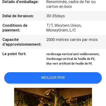
Détails d'emballage:
Renommée, cadre de fer ou
VISITE
carton en bois
DE
Délai de livraison:
30-35days
L'USINE
Conditions de
T/T, Western Union,
paiement:
MoneyGram, L/C
CONTRÔLE
Capacité
2000 mètres carrés par mois
QUALITÉ
d'approvisionnement:
Le point fort:
,
verdissage vertical anti-vieillissement
CONTACTEZ-
,
Verdissage vertical de feuille de PE
Mur vert artificiel de feuille de PE
NOUS
MEILLEUR PRIX
NOUVELLES
LES
AFFAIRES