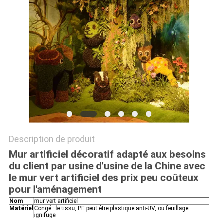
DEMANDEZ
UN
DEVIS
PLAN
DU
SITE
Description de produit
POLITIQUE
Mur artificiel décoratif adapté aux besoins
du client par usine d'usine de la Chine avec
DE
le mur vert artificiel des prix peu coûteux
CONFIDENTIALITÉ
pour l'aménagement
Nom
mur vert artificiel
Matériel
Congé : le tissu, PE peut être plastique anti-UV, ou feuillage
ignifuge