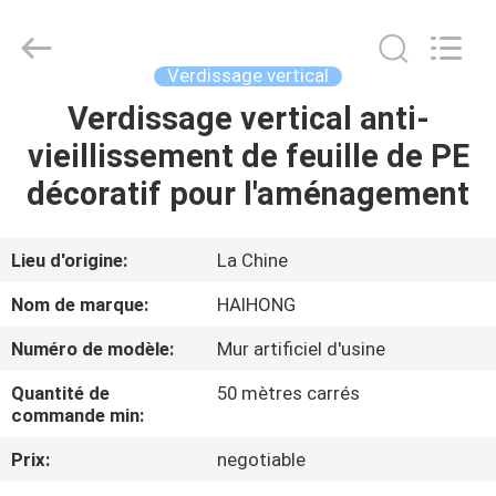
Haihong
Arts
&
Crafts
Factory.
Verdissage vertical
All
Rights
Reserved.
Verdissage vertical anti-
MAISON
Developed
by
vieillissement de feuille de PE
ECER
PRODUITS
décoratif pour l'aménagement
VIDÉOS
Lieu d'origine:
La Chine
Nom de marque:
HAIHONG
À
Numéro de modèle:
Mur artificiel d'usine
PROPOS
Quantité de
50 mètres carrés
DE
commande min:
NOUS
Prix:
negotiable