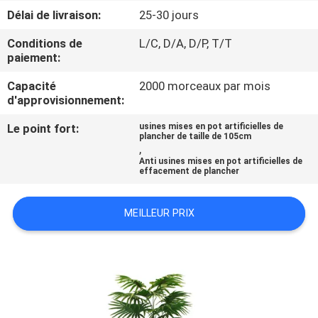
VISITE
Délai de livraison:
25-30 jours
DE
Conditions de
L/C, D/A, D/P, T/T
L'USINE
paiement:
Capacité
2000 morceaux par mois
CONTRÔLE
d'approvisionnement:
QUALITÉ
Le point fort:
usines mises en pot artificielles de
plancher de taille de 105cm
,
Anti usines mises en pot artificielles de
CONTACTEZ-
effacement de plancher
NOUS
MEILLEUR PRIX
NOUVELLES
LES
AFFAIRES