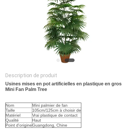
DEMANDEZ
UN
DEVIS
PLAN
DU
SITE
Description de produit
Usines mises en pot artificielles en plastique en gros
Mini Fan Palm Tree
POLITIQUE
DE
Nom
Mini palmier de fan
Taille
105cm/125cm à choisir de
CONFIDENTIALITÉ
Matériel
Vrai plastique de contact
Qualité
Haut
Point d'origine
Guangdong, Chine