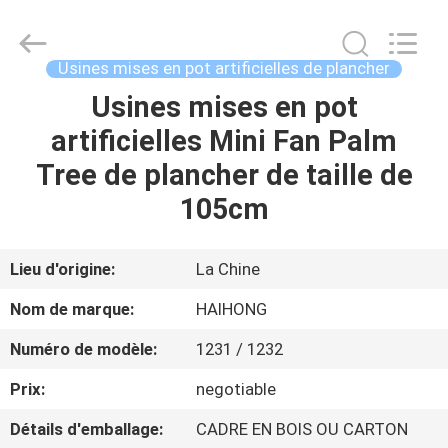
Guangzhou
Haihong
Arts
&
Crafts
Usines mises en pot artificielles de plancher
Factory.
All
Usines mises en pot
MAISON
Rights
Reserved.
Developed
artificielles Mini Fan Palm
by
ECER
PRODUITS
Tree de plancher de taille de
105cm
VIDÉOS
Lieu d'origine:
La Chine
À
Nom de marque:
HAIHONG
PROPOS
Numéro de modèle:
1231 / 1232
DE
Prix:
negotiable
NOUS
Détails d'emballage:
CADRE EN BOIS OU CARTON