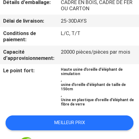
Détails d'emballage:
CADRE EN BOIS, CADRE DE FER
VISITE
OU CARTON
DE
Délai de livraison:
25-30DAYS
L'USINE
Conditions de
L/C, T/T
paiement:
CONTRÔLE
Capacité
20000 pièces/pièces par mois
QUALITÉ
d'approvisionnement:
Le point fort:
Haute usine d'oreille d'éléphant de
CONTACTEZ-
simulation
,
NOUS
usine d'oreille d'éléphant de taille de
150cm
,
Usine en plastique d'oreille d'éléphant de
NOUVELLES
fibre de verre
MEILLEUR PRIX
LES
AFFAIRES