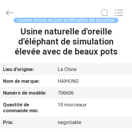
Guangzhou
Haihong
Arts
&
Crafts
Usines mises en pot artificielles de plancher
Factory.
All
Usine naturelle d'oreille
MAISON
Rights
Reserved.
Developed
d'éléphant de simulation
by
ECER
PRODUITS
élevée avec de beaux pots
VIDÉOS
Lieu d'origine:
La Chine
Nom de marque:
HAIHONG
À
Numéro de modèle:
706606
PROPOS
Quantité de
10 morceaux
DE
commande min:
NOUS
Prix:
negotiable