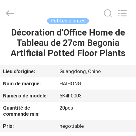
Arts
&
Crafts
Factory.
All
Petites plantes
Rights
Reserved.
Décoration d'Office Home de
MAISON
Developed
by
ECER
Tableau de 27cm Begonia
PRODUITS
Artificial Potted Floor Plants
VIDÉOS
Lieu d'origine:
Guangdong, Chine
Nom de marque:
HAIHONG
À
Numéro de modèle:
5K4F0003
PROPOS
Quantité de
20pcs
DE
commande min:
NOUS
Prix:
negotiable