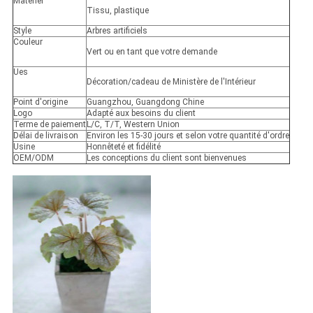
Matériel
Tissu, plastique
Style
Arbres artificiels
Couleur
Vert ou en tant que votre demande
Ues
Décoration/cadeau de Ministère de l'Intérieur
Point d'origine
Guangzhou, Guangdong Chine
Logo
Adapté aux besoins du client
Terme de paiement
L/C, T/T, Western Union
Délai de livraison
Environ les 15-30 jours et selon votre quantité d'ordre
Usine
Honnêteté et fidélité
OEM/ODM
Les conceptions du client sont bienvenues