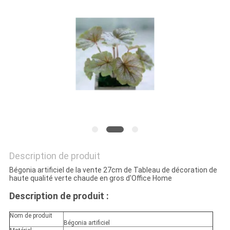
DEMANDEZ
UN
DEVIS
PLAN
DU
SITE
Description de produit
POLITIQUE
Bégonia artificiel de la vente 27cm de Tableau de décoration de
DE
haute qualité verte chaude en gros d'Office Home
Description de produit :
CONFIDENTIALITÉ
Nom de produit
Bégonia artificiel