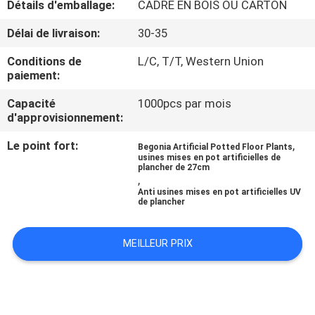
Détails d'emballage:
CADRE EN BOIS OU CARTON
VISITE
DE
Délai de livraison:
30-35
L'USINE
Conditions de
L/C, T/T, Western Union
paiement:
CONTRÔLE
Capacité
1000pcs par mois
d'approvisionnement:
QUALITÉ
Le point fort:
,
Begonia Artificial Potted Floor Plants
usines mises en pot artificielles de
CONTACTEZ-
plancher de 27cm
,
NOUS
Anti usines mises en pot artificielles UV
de plancher
NOUVELLES
MEILLEUR PRIX
LES
AFFAIRES