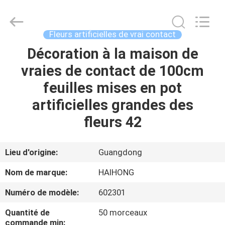
2026
Guangzhou
Haihong
Arts
&
Fleurs artificielles de vrai contact
Crafts
Factory.
All
Décoration à la maison de
MAISON
Rights
Reserved.
vraies de contact de 100cm
Developed
by
ECER
PRODUITS
feuilles mises en pot
artificielles grandes des
VIDÉOS
fleurs 42
À
Lieu d'origine:
Guangdong
PROPOS
Nom de marque:
HAIHONG
DE
Numéro de modèle:
602301
NOUS
Quantité de
50 morceaux
commande min: