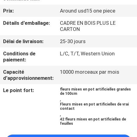
VISITE
Prix:
Around usd15 one piece
DE
Détails d'emballage:
CADRE EN BOIS PLUS LE
L'USINE
CARTON
Délai de livraison:
25-30 jours
CONTRÔLE
QUALITÉ
Conditions de
L/C, T/T, Western Union
paiement:
Capacité
10000 morceaux par mois
CONTACTEZ-
d'approvisionnement:
NOUS
Le point fort:
fleurs mises en pot artificielles grandes
de 100cm
,
NOUVELLES
Fleurs mises en pot artificielles de vrai
contact
,
42 fleurs mises en pot artificielles de
LES
feuilles
AFFAIRES