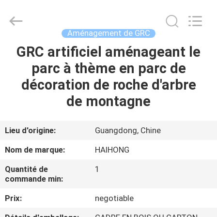
Arts
&
Crafts
Factory.
All
Aménagement de GRC
Rights
Reserved.
Developed
GRC artificiel aménageant le
MAISON
by
ECER
parc à thème en parc de
PRODUITS
décoration de roche d'arbre
de montagne
VIDÉOS
Lieu d'origine:
Guangdong, Chine
À
Nom de marque:
HAIHONG
PROPOS
Quantité de
1
DE
commande min:
NOUS
Prix:
negotiable