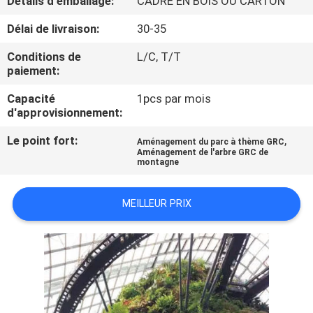
Détails d'emballage:
CADRE EN BOIS OU CARTON
VISITE
Délai de livraison:
30-35
DE
L'USINE
Conditions de
L/C, T/T
paiement:
CONTRÔLE
Capacité
1pcs par mois
d'approvisionnement:
QUALITÉ
Le point fort:
,
Aménagement du parc à thème GRC
Aménagement de l'arbre GRC de
montagne
CONTACTEZ-
NOUS
MEILLEUR PRIX
NOUVELLES
LES
AFFAIRES