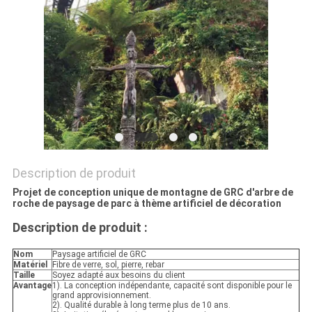
DEMANDEZ
UN
DEVIS
PLAN
DU
Description de produit
SITE
Projet de conception unique de montagne de GRC d'arbre de
roche de paysage de parc à thème artificiel de décoration
POLITIQUE
Description de produit :
DE
Nom
Paysage artificiel de GRC
CONFIDENTIALITÉ
Matériel
Fibre de verre, sol, pierre, rebar
Taille
Soyez adapté aux besoins du client
Avantage
1). La conception indépendante, capacité sont disponible pour le
grand approvisionnement.
2). Qualité durable à long terme plus de 10 ans.