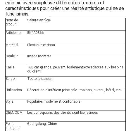
emploie avec souplesse différentes textures et
caractéristiques pour créer une réalité artistique qui ne se 
fane jamais.
Nom de
Sakura artificiel
produit
Article non.
5K4A0866
Matériel
Plastique et tissu
Couleur
Image montrée
Taille
160 cm grands, peuvent également être adaptés aux besoins
du client
Saison
Toute la saison
Utilisation
Décoration d'intérieur principale : maison, bureau, hôtel, etc.
Style
Populaire, moderne et confortable
OEM/ODM
Les conceptions des clients sont bienvenues
Point
Guangdong, Chine
d'origine