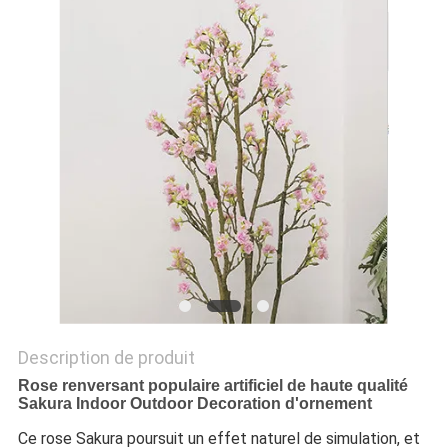
DEMANDEZ
UN
DEVIS
PLAN
DU
SITE
POLITIQUE
DE
Description de produit
CONFIDENTIALITÉ
Rose renversant populaire artificiel de haute qualité
Sakura Indoor Outdoor Decoration d'ornement
Ce rose Sakura poursuit un effet naturel de simulation, et 