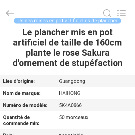
Guangzhou
Haihong
Arts
&
Crafts
Usines mises en pot artificielles de plancher
Factory.
All
Le plancher mis en pot
MAISON
Rights
Reserved.
Developed
artificiel de taille de 160cm
by
ECER
PRODUITS
plante le rose Sakura
d'ornement de stupéfaction
VIDÉOS
Lieu d'origine:
Guangdong
À
Nom de marque:
HAIHONG
PROPOS
Numéro de modèle:
5K4A0866
DE
Quantité de
50 morceaux
NOUS
commande min: