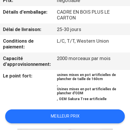
Prix:
negotiable
VISITE
Détails d'emballage:
CADRE EN BOIS PLUS LE
DE
CARTON
L'USINE
Délai de livraison:
25-30 jours
CONTRÔLE
Conditions de
L/C, T/T, Western Union
paiement:
QUALITÉ
Capacité
2000 morceaux par mois
d'approvisionnement:
CONTACTEZ-
Le point fort:
usines mises en pot artificielles de
NOUS
plancher de taille de 160cm
,
Usines mises en pot artificielles de
plancher d'ODM
NOUVELLES
,
OEM Sakura Tree artificielle
LES
MEILLEUR PRIX
AFFAIRES