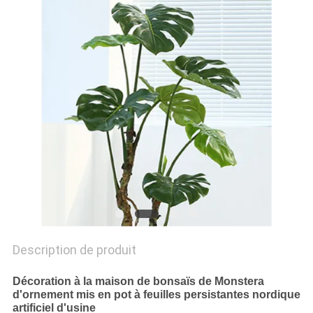
DEMANDEZ
UN
DEVIS
PLAN
DU
SITE
POLITIQUE
DE
Description de produit
CONFIDENTIALITÉ
Décoration à la maison de bonsaïs de Monstera
d'ornement mis en pot à feuilles persistantes nordique
artificiel d'usine