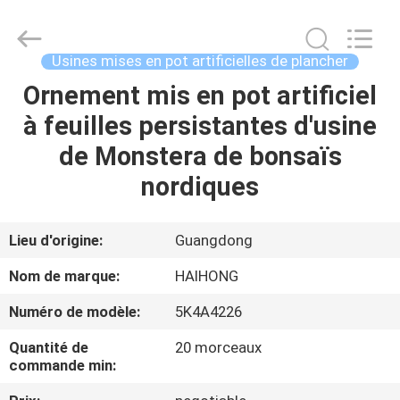
Guangzhou
Haihong
Arts
&
Crafts
Usines mises en pot artificielles de plancher
Factory.
All
Ornement mis en pot artificiel
MAISON
Rights
Reserved.
Developed
à feuilles persistantes d'usine
by
ECER
PRODUITS
de Monstera de bonsaïs
nordiques
VIDÉOS
Lieu d'origine:
Guangdong
À
Nom de marque:
HAIHONG
PROPOS
Numéro de modèle:
5K4A4226
DE
Quantité de
20 morceaux
NOUS
commande min: