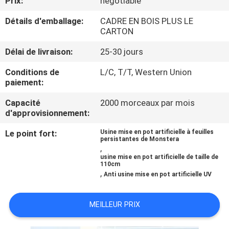
Prix:
negotiable
VISITE
Détails d'emballage:
CADRE EN BOIS PLUS LE
DE
CARTON
L'USINE
Délai de livraison:
25-30 jours
CONTRÔLE
Conditions de
L/C, T/T, Western Union
paiement:
QUALITÉ
Capacité
2000 morceaux par mois
d'approvisionnement:
CONTACTEZ-
Le point fort:
Usine mise en pot artificielle à feuilles
NOUS
persistantes de Monstera
,
usine mise en pot artificielle de taille de
110cm
NOUVELLES
,
Anti usine mise en pot artificielle UV
LES
MEILLEUR PRIX
AFFAIRES