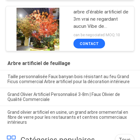
arbre d'érable artificiel de
3m vrai ne regardant
aucun Vibe de
effacement Autumn
can be negociated MOQ:10
Themed Plant de couleur
CONTACT
Arbre artificiel de feuillage
Taille personnalisée Faux banyan bois résistant au feu Grand
Ficus commercial Arbre artificiel pour la décoration intérieure
Grand Olivier Artificiel Personnalisé 3-8m | Faux Olivier de
Qualité Commerciale
Grand olivier artificiel en usine, un grand arbre ornemental en
fibre de verre pour les restaurants et centres commerciaux
intérieurs
Catégories populaires
Tous