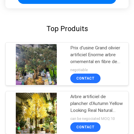
Top Produits
Prix d'usine Grand olivier
artificiel Enorme arbre
ornemental en fibre de
verre pour les
negotiable
restaurants intérieurs et
CONTACT
les centres commerciaux
Décoration
Arbre artificiel de
plancher d'Autumn Yellow
Looking Real Natural
d'arbre de Ginkgo de
can be negociated MOQ:10
centre commercial
CONTACT