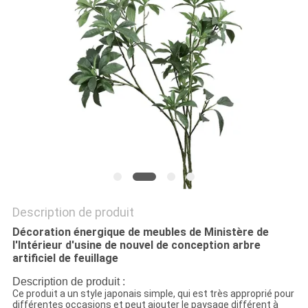
DEMANDEZ
UN
DEVIS
PLAN
DU
SITE
Description de produit
POLITIQUE
Décoration énergique de meubles de Ministère de
DE
l'Intérieur d'usine de nouvel de conception arbre
artificiel de feuillage
CONFIDENTIALITÉ
Description de produit :
Ce produit a un style japonais simple, qui est très approprié pour
différentes occasions et peut ajouter le paysage différent à