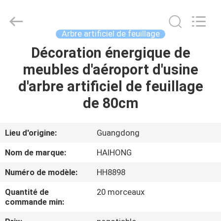
Haihong
Arts
&
Crafts
Factory.
Arbre artificiel de feuillage
All
Rights
Reserved.
Décoration énergique de
MAISON
Developed
by
meubles d'aéroport d'usine
ECER
PRODUITS
d'arbre artificiel de feuillage
de 80cm
VIDÉOS
Lieu d'origine:
Guangdong
À
Nom de marque:
HAIHONG
PROPOS
Numéro de modèle:
HH8898
DE
Quantité de
20 morceaux
NOUS
commande min: