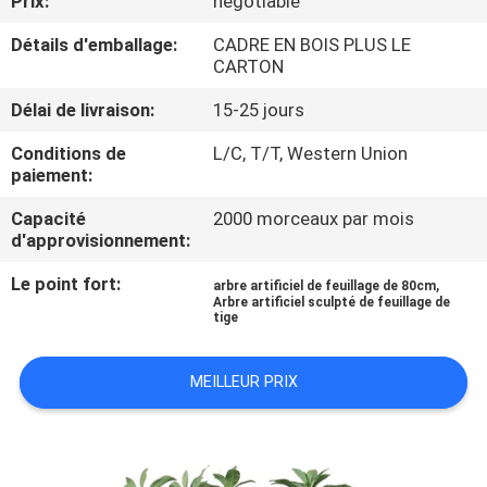
Prix:
negotiable
VISITE
Détails d'emballage:
CADRE EN BOIS PLUS LE
DE
CARTON
L'USINE
Délai de livraison:
15-25 jours
CONTRÔLE
Conditions de
L/C, T/T, Western Union
paiement:
QUALITÉ
Capacité
2000 morceaux par mois
d'approvisionnement:
CONTACTEZ-
Le point fort:
,
arbre artificiel de feuillage de 80cm
NOUS
Arbre artificiel sculpté de feuillage de
tige
NOUVELLES
MEILLEUR PRIX
LES
AFFAIRES