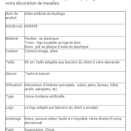
votre décoration de meubles.
Nom de
Arbre artificiel de feuillage
produit
Article non.
HH8898
Matériel
Feuilles : en plastique
Tronc : tige sculptée ou tige en bois
Base : pot ou plaque d'acier en plastique
Couleur
Comme image, arbre
Taille
80 cm, taille adaptée aux besoins du client à votre demande
Saison
Toute la saison
Utilisation
Décoration d'intérieur principale : salon, patio, bureau, hôtel,
jardin, aéroports, etc.
Type
Usine moderne artificielle
Logo
Le logo adapté aux besoins du client a accepté
Avantage
Biens, aucune odeur, facile à s'inquiéter, vente directe d'usine,
pluriannuel
Point
Guangdong, Chine