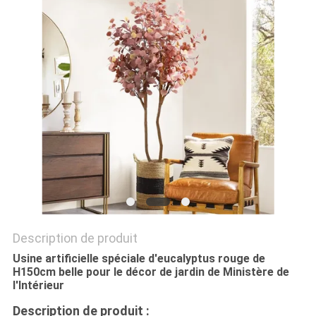
DEMANDEZ
UN
DEVIS
PLAN
DU
SITE
POLITIQUE
Description de produit
DE
Usine artificielle spéciale d'eucalyptus rouge de
CONFIDENTIALITÉ
H150cm belle pour le décor de jardin de Ministère de
l'Intérieur
Description de produit :