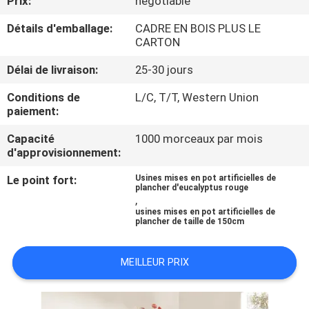
Prix:
negotiable
VISITE
Détails d'emballage:
CADRE EN BOIS PLUS LE
DE
CARTON
L'USINE
Délai de livraison:
25-30 jours
CONTRÔLE
Conditions de
L/C, T/T, Western Union
paiement:
QUALITÉ
Capacité
1000 morceaux par mois
d'approvisionnement:
CONTACTEZ-
Le point fort:
Usines mises en pot artificielles de
NOUS
plancher d'eucalyptus rouge
,
usines mises en pot artificielles de
plancher de taille de 150cm
NOUVELLES
MEILLEUR PRIX
LES
AFFAIRES