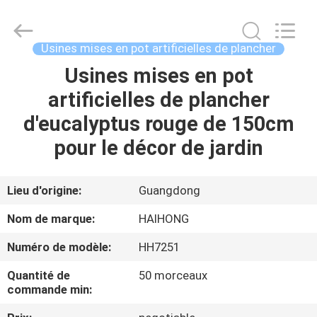
Haihong
Arts
&
Crafts
Factory.
Usines mises en pot artificielles de plancher
All
Rights
Usines mises en pot
MAISON
Reserved.
Developed
by
artificielles de plancher
ECER
PRODUITS
d'eucalyptus rouge de 150cm
pour le décor de jardin
VIDÉOS
Lieu d'origine:
Guangdong
À
Nom de marque:
HAIHONG
PROPOS
Numéro de modèle:
HH7251
DE
Quantité de
50 morceaux
NOUS
commande min: