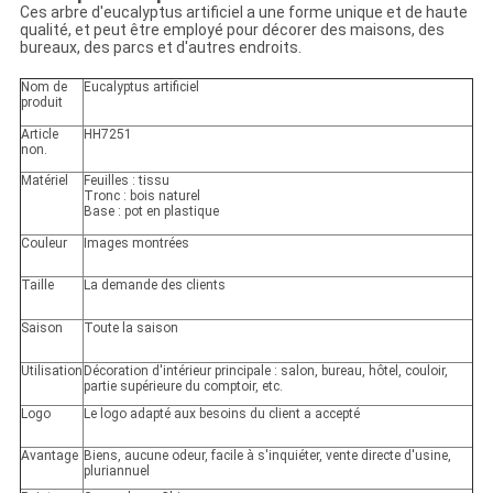
Ces arbre d'eucalyptus artificiel a une forme unique et de haute
qualité, et peut être employé pour décorer des maisons, des
bureaux, des parcs et d'autres endroits.
Nom de
Eucalyptus artificiel
produit
Article
HH7251
non.
Matériel
Feuilles : tissu
Tronc : bois naturel
Base : pot en plastique
Couleur
Images montrées
Taille
La demande des clients
Saison
Toute la saison
Utilisation
Décoration d'intérieur principale : salon, bureau, hôtel, couloir,
partie supérieure du comptoir, etc.
Logo
Le logo adapté aux besoins du client a accepté
Avantage
Biens, aucune odeur, facile à s'inquiéter, vente directe d'usine,
pluriannuel