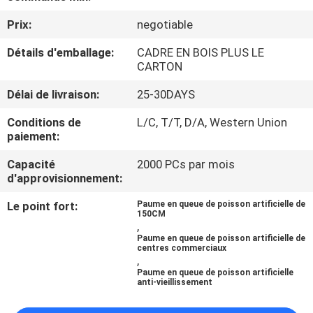
VISITE
Prix:
negotiable
DE
Détails d'emballage:
CADRE EN BOIS PLUS LE
L'USINE
CARTON
Délai de livraison:
25-30DAYS
CONTRÔLE
QUALITÉ
Conditions de
L/C, T/T, D/A, Western Union
paiement:
Capacité
2000 PCs par mois
CONTACTEZ-
d'approvisionnement:
NOUS
Le point fort:
Paume en queue de poisson artificielle de
150CM
,
NOUVELLES
Paume en queue de poisson artificielle de
centres commerciaux
,
Paume en queue de poisson artificielle
LES
anti-vieillissement
AFFAIRES