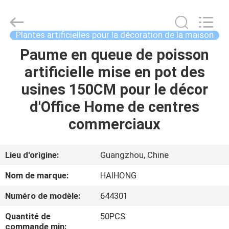
Haihong
Arts
&
Crafts
Factory.
Plantes artificielles pour la décoration de la maison
All
Rights
Reserved.
Paume en queue de poisson
MAISON
Developed
by
artificielle mise en pot des
ECER
PRODUITS
usines 150CM pour le décor
d'Office Home de centres
VIDÉOS
commerciaux
À
Lieu d'origine:
Guangzhou, Chine
PROPOS
Nom de marque:
HAIHONG
DE
Numéro de modèle:
644301
NOUS
Quantité de
50PCS
commande min: