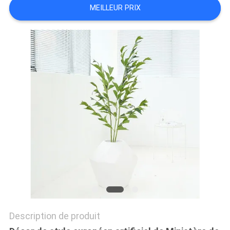
MEILLEUR PRIX
DEMANDEZ
UN
DEVIS
PLAN
DU
SITE
POLITIQUE
DE
CONFIDENTIALITÉ
Description de produit