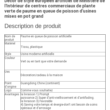
Décor de style européen artificiel de Ministère de
l'Intérieur de centres commerciaux de plante
verte de paume en queue de poisson d'usines
mises en pot grand
Description de produit
Nom de
Paume en queue de poisson artificielle
produit
Matériel
Tissu, plastique
Style
Usine moderne artificielle
Couleur
Vert ou en tant que votre demande
Ues
Décoration/cadeau à la maison
Point
Guangdong Chine (continent)
d'origine
Logo
Comme vous souhaitez
Avantages
la livraison 1).Prompt
puissance 2).Super d'anti-vieillissement et d'antifading.
la livraison 3).Favorable
4).Saving votre temps et énergie-don't ont besoin de soins
spéciaux et d'arrosage