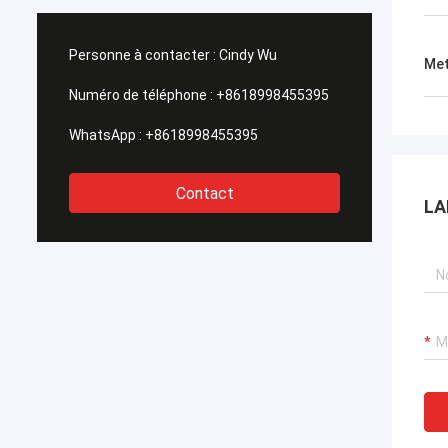
réputations élevées de notre client.
appui r
Maintenant nous écrivons cette lettre
assuré
pour exprimer notre sincèrement
très é
Personne à contacter :
Cindy Wu
Met
gratitude à HAIHONG, merci pour tout le
impéra
grand appui et coopération pendant les
permis
Numéro de téléphone :
+8618998455395
jours passés.
un prix
WhatsApp :
+8618998455395
Contact
LA