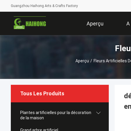
Guangzhou Haihong Arts & Crafts Factory
Aperçu
A
Fleu
Aperçu
/
Fleurs Artificielles 
Tous Les Produits
dé
en
Plantes artificielles pour la décoration
de la maison
Grand arbre artificiel