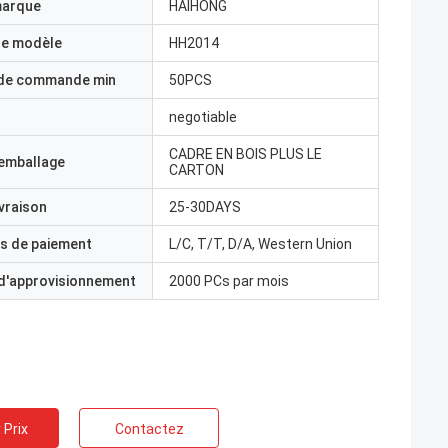
marque
HAIHONG
e modèle
HH2014
 de commande min
50PCS
negotiable
CADRE EN BOIS PLUS LE
'emballage
CARTON
ivraison
25-30DAYS
s de paiement
L/C, T/T, D/A, Western Union
 d'approvisionnement
2000 PCs par mois
 Prix
Contactez