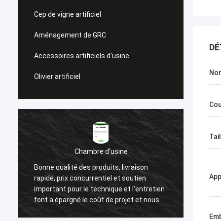
Cep de vigne artificiel
Aménagement de GRC
DÉ
Accessoires artificiels d'usine
Nom
Olivier artificiel
Cou
Tail
Chambre d'usine
Bonne qualité des produits, livraison
Nous a
App
rapide, prix concurrentiel et soutien
après 
important pour le technique et l'entretien
haute 
font a épargné le coût de projet et nous
attenti
aide à gagner un bon nombre de
client.
Emb