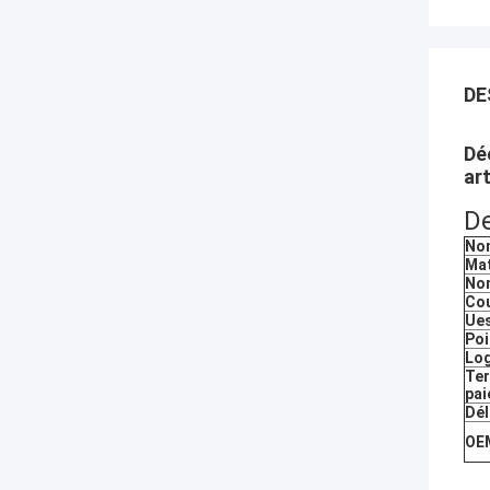
DE
Dé
ar
De
Nom
Mat
Nom
Cou
Ue
Poi
Lo
Te
pa
Dél
OE