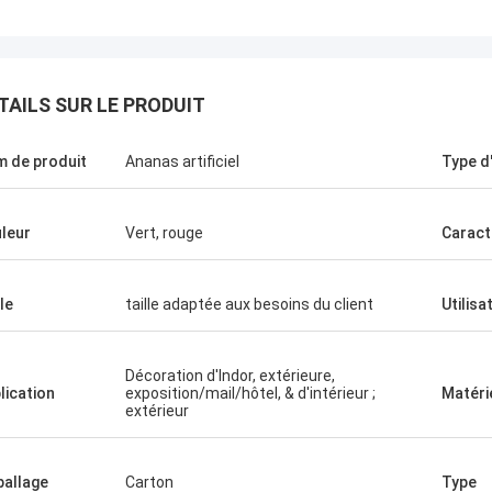
TAILS SUR LE PRODUIT
 de produit
Ananas artificiel
Type d
leur
Vert, rouge
Caract
le
taille adaptée aux besoins du client
Utilisa
Esprit vert
vons choisi la société de Haihong
Décoration d'Indor, extérieure,
lication
exposition/mail/hôtel, & d'intérieur ;
Matéri
une longue surveillance, plus de
extérieur
qualité de leurs produits, grande
on aux détails, et soin élevé de
 Ils nous ont toujours assuré un
allage
Carton
Type