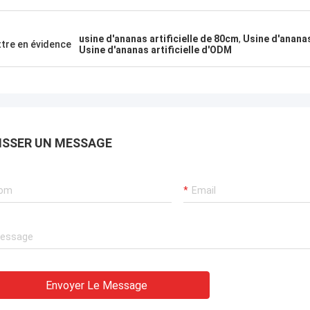
apide à tous nos besoins. Ils ont
 un 一 de service professionnel
galement concernant des
usine d'ananas artificielle de 80cm
,
Usine d'ananas
tre en évidence
tifs techniques d'obtenir des
Usine d'ananas artificielle d'ODM
 et aux services de maintenance à
 concurrentiel.
ISSER UN MESSAGE
Envoyer Le Message