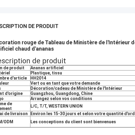
SCRIPTION DE PRODUIT
coration rouge de Tableau de Ministère de l'Intérieur d
tificiel chaud d'ananas
scription de produit
 de produit
Ananas
artificiel
ériel
Plastique, tissu
bre d'article
HH2014
leur
Vert ou en tant que votre demande
s
Décoration/cadeau de Ministère de l'Intérieur
nt d'origine
Guangzhou, Guangdong, Chine
go
Arrangez selon vos conditions
rme de
L/C, T/T, WESTERN UNION
iement
ai de livraison
Environ les 15-30 jours et selon votre quantité d'ord
M/ODM
Les conceptions du client sont bienvenues