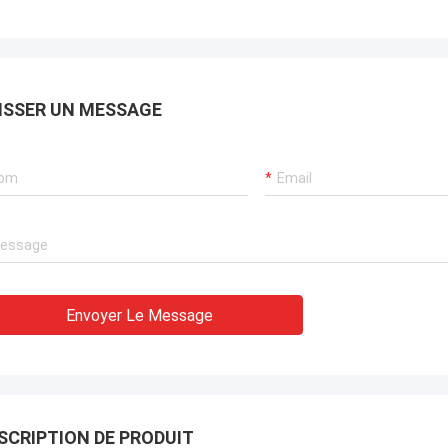
apide à tous nos besoins. Ils ont
 un 一 de service professionnel
galement concernant des
tifs techniques d'obtenir des
 et aux services de maintenance à
ISSER UN MESSAGE
 concurrentiel.
Envoyer Le Message
SCRIPTION DE PRODUIT