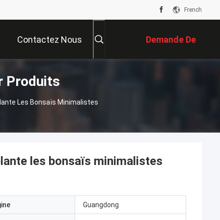
French
Contactez Nous
Demande De
r Produits
Soumission
Plante Les Bonsaïs Minimalistes
plante les bonsaïs minimalistes
gine
Guangdong