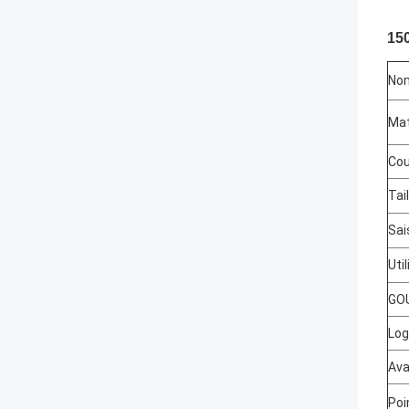
150
Nom
Mat
Cou
Tail
Sai
Uti
GO
Lo
Av
Poi