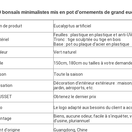
 bonsaïs minimalistes mis en pot d'ornements de grand euca
 de produit
Eucalyptus artificiel
Feuilles : plastique en plastique et anti-U
ériel
Tronc : tige sculptée ou tige en bois
Base : pot ou plaque d'acier en plastique
leur
Vert naturel
le
150cm, 180cm ou tailles à votre demand
son
Toute la saison
Décoration d'intérieur extérieure : maison,
lisation
jardin, aéroports, etc.
USSET
Obtenez le dernier prix
go
Le logo adapté aux besoins du client a a
Biens, aucune odeur, facile à s'inquiéter, 
antage
d'usine, pluriannuel
nt d'origine
Guangdong, Chine