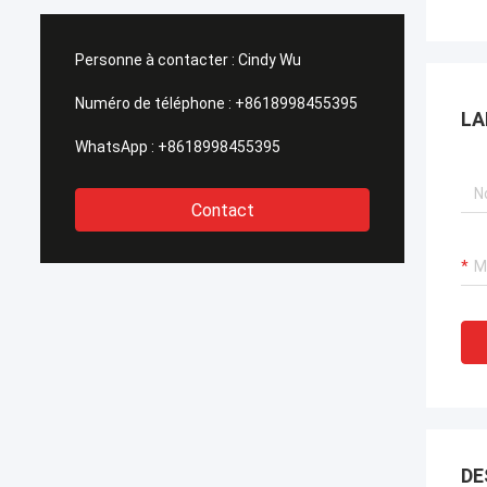
réputations élevées de notre client.
appui r
Maintenant nous écrivons cette lettre
assuré
pour exprimer notre sincèrement
très é
Personne à contacter :
Cindy Wu
gratitude à HAIHONG, merci pour tout le
impéra
grand appui et coopération pendant les
permis
Numéro de téléphone :
+8618998455395
LA
jours passés.
un prix
WhatsApp :
+8618998455395
Contact
DE