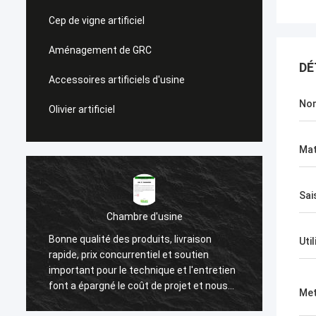
Cep de vigne artificiel
Aménagement de GRC
DÉ
Accessoires artificiels d'usine
No
Olivier artificiel
Mat
Sai
Chambre d'usine
Bonne qualité des produits, livraison
Nous a
Uti
rapide, prix concurrentiel et soutien
après 
important pour le technique et l'entretien
haute 
font a épargné le coût de projet et nous
attenti
Met
aide à gagner un bon nombre de
client.