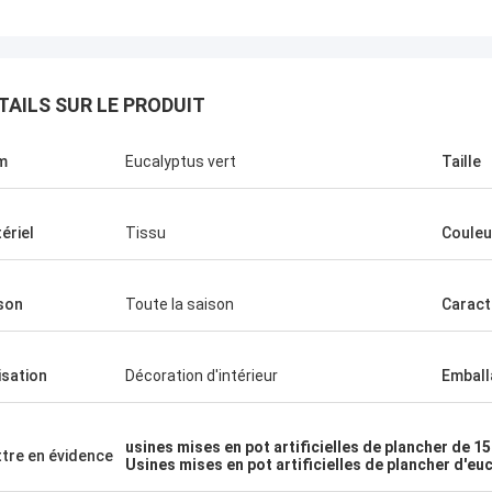
TAILS SUR LE PRODUIT
m
Eucalyptus vert
Taille
ériel
Tissu
Couleu
son
Toute la saison
Caract
Esprit vert
vons choisi la société de Haihong
lisation
Décoration d'intérieur
Emball
une longue surveillance, plus de
qualité de leurs produits, grande
on aux détails, et soin élevé de
usines mises en pot artificielles de plancher de 
tre en évidence
Usines mises en pot artificielles de plancher d'eu
 Ils nous ont toujours assuré un