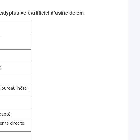
lyptus vert artificiel d'usine de cm
V
e
 bureau, hôtel,
ccepté
vente directe