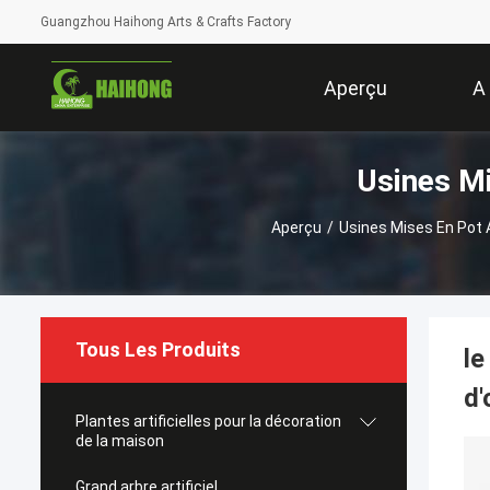
Guangzhou Haihong Arts & Crafts Factory
Aperçu
A
Usines Mi
Aperçu
/
Usines Mises En Pot A
Tous Les Produits
le
d'
Plantes artificielles pour la décoration
de la maison
Grand arbre artificiel