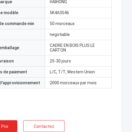
marque
HAIHONG
e modèle
5K4A3546
 de commande min
50 morceaux
negotiable
CADRE EN BOIS PLUS LE
'emballage
CARTON
ivraison
25-30 jours
s de paiement
L/C, T/T, Western Union
 d'approvisionnement
2000 morceaux par mois
 Prix
Contactez