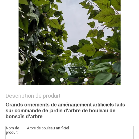
DEMANDEZ
UN
DEVIS
PLAN
DU
SITE
Description de produit
POLITIQUE
Grands ornements de aménagement artificiels faits
DE
sur commande de jardin d'arbre de bouleau de
bonsaïs d'arbre
CONFIDENTIALITÉ
Nom de
Arbre de bouleau artificiel
produit