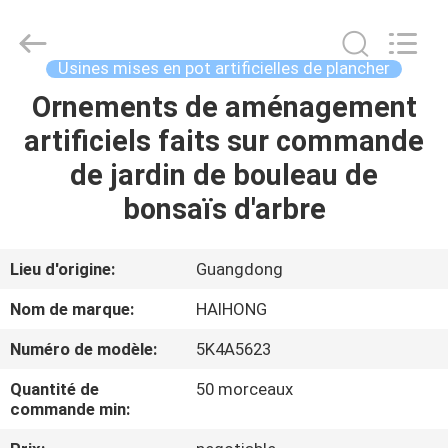
Guangzhou
Haihong
Arts
&
Crafts
Usines mises en pot artificielles de plancher
Factory.
All
Ornements de aménagement
MAISON
Rights
Reserved.
Developed
artificiels faits sur commande
by
ECER
PRODUITS
de jardin de bouleau de
bonsaïs d'arbre
VIDÉOS
Lieu d'origine:
Guangdong
À
Nom de marque:
HAIHONG
PROPOS
Numéro de modèle:
5K4A5623
DE
Quantité de
50 morceaux
NOUS
commande min: