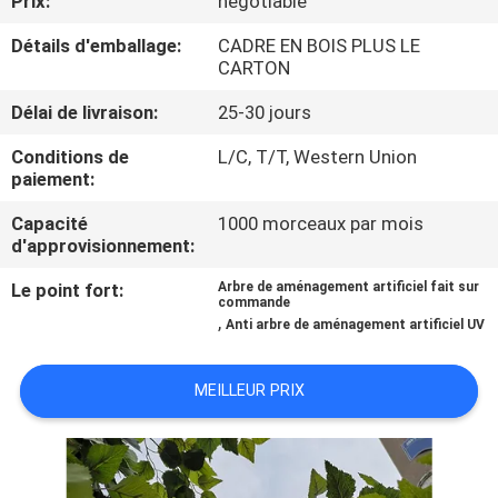
Prix:
negotiable
VISITE
Détails d'emballage:
CADRE EN BOIS PLUS LE
DE
CARTON
L'USINE
Délai de livraison:
25-30 jours
CONTRÔLE
Conditions de
L/C, T/T, Western Union
paiement:
QUALITÉ
Capacité
1000 morceaux par mois
d'approvisionnement:
CONTACTEZ-
Le point fort:
Arbre de aménagement artificiel fait sur
NOUS
commande
,
Anti arbre de aménagement artificiel UV
NOUVELLES
MEILLEUR PRIX
LES
AFFAIRES