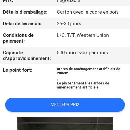
Prix:
negotiable
VISITE
Détails d'emballage:
Carton avec le cadre en bois
DE
L'USINE
Délai de livraison:
25-30 jours
Conditions de
L/C, T/T, Western Union
CONTRÔLE
paiement:
QUALITÉ
Capacité
500 morceaux par mois
d'approvisionnement:
CONTACTEZ-
Le point fort:
arbres de aménagement artificiels de
200cm
,
NOUS
Le pin ornemente les arbres de
aménagement artificiels
NOUVELLES
MEILLEUR PRIX
LES
AFFAIRES