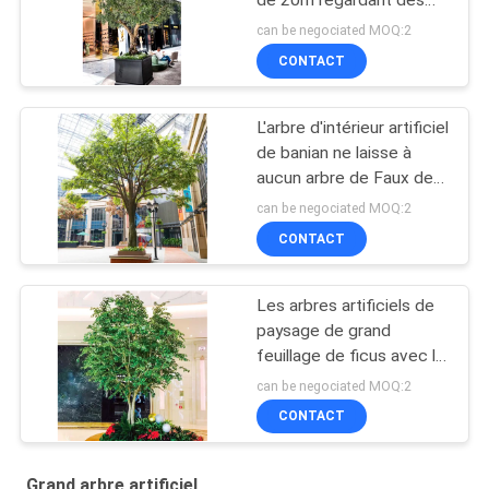
de 20m regardant des
feuilles de Frabric
can be negociated MOQ:2
CONTACT
L'arbre d'intérieur artificiel
de banian ne laisse à
aucun arbre de Faux de
l'eau aucun parasite des
can be negociated MOQ:2
usines
CONTACT
Les arbres artificiels de
paysage de grand
feuillage de ficus avec le
vert luxuriant ne part
can be negociated MOQ:2
d'aucune lumière du soleil
CONTACT
Grand arbre artificiel