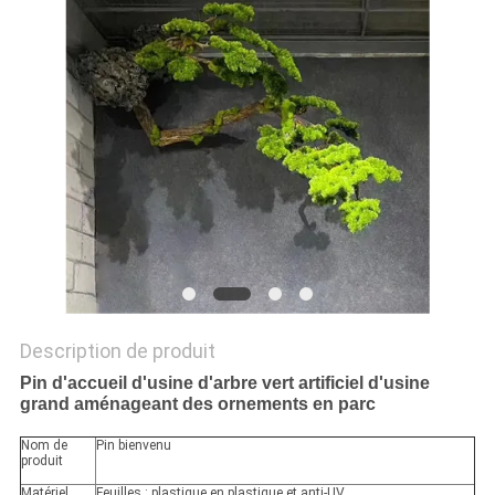
DEMANDEZ
UN
DEVIS
PLAN
DU
SITE
POLITIQUE
Description de produit
DE
Pin d'accueil d'usine d'arbre vert artificiel d'usine
grand aménageant des ornements en parc
CONFIDENTIALITÉ
Nom de
Pin bienvenu
produit
Matériel
Feuilles : plastique en plastique et anti-UV