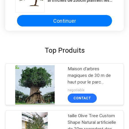
artificiels de 200cm plantent les
ornements bienvenus de pin
Continuer
Top Produits
Maison d'arbres
magiques de 30 m de
haut pour le parc
d'attractions Maison
negotiable
artificielle Arbres de la
CONTACT
vie Des conceptions
pour la décoartion
taille Olive Tree Custom
Shape Natural artificielle