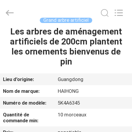
Haihong
Arts
&
Crafts
Factory.
Grand arbre artificiel
All
Rights
Reserved.
Les arbres de aménagement
MAISON
Developed
by
artificiels de 200cm plantent
ECER
PRODUITS
les ornements bienvenus de
pin
VIDÉOS
Lieu d'origine:
Guangdong
À
Nom de marque:
HAIHONG
PROPOS
Numéro de modèle:
5K4A6345
DE
Quantité de
10 morceaux
NOUS
commande min: