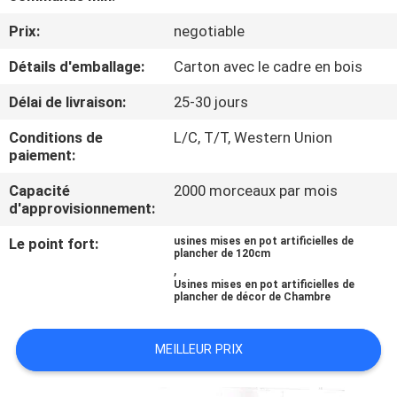
VISITE
Prix:
negotiable
DE
Détails d'emballage:
Carton avec le cadre en bois
L'USINE
Délai de livraison:
25-30 jours
CONTRÔLE
Conditions de
L/C, T/T, Western Union
QUALITÉ
paiement:
Capacité
2000 morceaux par mois
d'approvisionnement:
CONTACTEZ-
NOUS
Le point fort:
usines mises en pot artificielles de
plancher de 120cm
,
Usines mises en pot artificielles de
NOUVELLES
plancher de décor de Chambre
MEILLEUR PRIX
LES
AFFAIRES