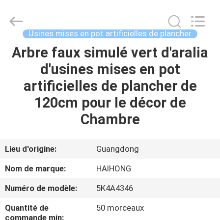
Haihong
Arts
&
Crafts
Factory.
Usines mises en pot artificielles de plancher
All
Rights
Arbre faux simulé vert d'aralia
MAISON
Reserved.
Developed
by
d'usines mises en pot
ECER
PRODUITS
artificielles de plancher de
120cm pour le décor de
VIDÉOS
Chambre
À
Lieu d'origine:
Guangdong
PROPOS
Nom de marque:
HAIHONG
DE
Numéro de modèle:
5K4A4346
NOUS
Quantité de
50 morceaux
commande min: