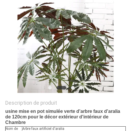
DEMANDEZ
UN
DEVIS
PLAN
DU
SITE
POLITIQUE
DE
Description de produit
CONFIDENTIALITÉ
usine mise en pot simulée verte d'arbre faux d'aralia
de 120cm pour le décor extérieur d'intérieur de
Chambre
Nom de
Arbre faux artificiel d'aralia