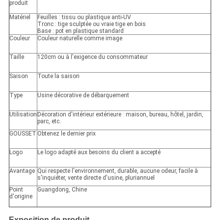
produit
Matériel
Feuilles : tissu ou plastique anti-UV
Tronc : tige sculptée ou vraie tige en bois
Base : pot en plastique standard
Couleur
Couleur naturelle comme image
Taille
120cm ou à l'exigence du consommateur
Saison
Toute la saison
Type
Usine décorative de débarquement
Utilisation
Décoration d'intérieur extérieure : maison, bureau, hôtel, jardin,
parc, etc.
GOUSSET
Obtenez le dernier prix
Logo
Le logo adapté aux besoins du client a accepté
Avantage
Qui respecte l'environnement, durable, aucune odeur, facile à
s'inquiéter, vente directe d'usine, pluriannuel
Point
Guangdong, Chine
d'origine
Exposition de produit