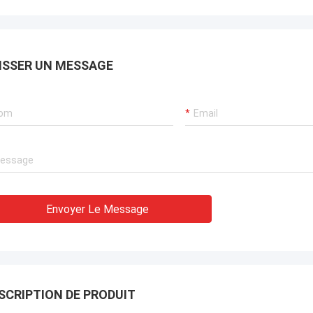
apide à tous nos besoins. Ils ont
 un 一 de service professionnel
galement concernant des
tifs techniques d'obtenir des
 et aux services de maintenance à
ISSER UN MESSAGE
 concurrentiel.
Envoyer Le Message
SCRIPTION DE PRODUIT