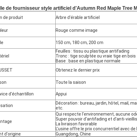
lle de fournisseur style artificiel d'Autumn Red Maple Tre
 de produit
Arbre d'érable artificiel
leur
Rouge comme image
le
150 cm, 180 cm, 200 cm
Feuilles : tissu ou plastique antifading
ériel
Tronc : tige sculptée ou vraie tige en bois
Base : base en plastique normale
USSET
Obtenez le dernier prix
son
Toute la saison
vice d'échantillon
Appui
Décoration : bureau, jardin, hôtel, mail, m
lisation
etc.
Qui respecte l'environnement, aucune od
Super pouvoir d'antifading et d'anti-vieil
antage
La livraison favorable
L'usine offre le prix concurrentiel avec de
nt d'origine
Guangdong, Chine