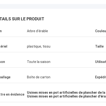
TAILS SUR LE PRODUIT
m
Arbre d'érable
Couleu
ériel
plastique, tissu
Taille
son
Toute la saison
Utilisa
Esprit vert
allage
Boîte de carton
Expédi
vons choisi la société de Haihong
une longue surveillance, plus de
qualité de leurs produits, grande
Usines mises en pot artificielles de plancher de la
tre en évidence
on aux détails, et soin élevé de
Usines mises en pot artificielles de plancher d'ér
 Ils nous ont toujours assuré un