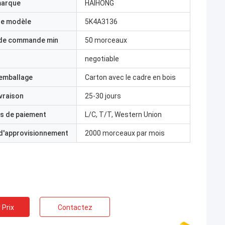
marque
HAIHONG
e modèle
5K4A3136
 de commande min
50 morceaux
negotiable
'emballage
Carton avec le cadre en bois
ivraison
25-30 jours
s de paiement
L/C, T/T, Western Union
 d'approvisionnement
2000 morceaux par mois
 Prix
Contactez