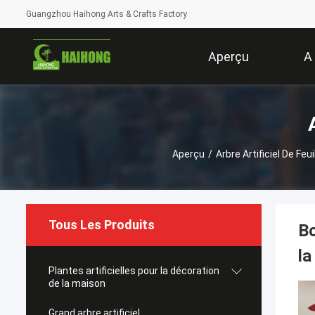
Guangzhou Haihong Arts & Crafts Factory
Aperçu
A
Aperçu
/
Arbre Artificiel De Feui
Tous Les Produits
Bo
la
Plantes artificielles pour la décoration
de la maison
Grand arbre artificiel