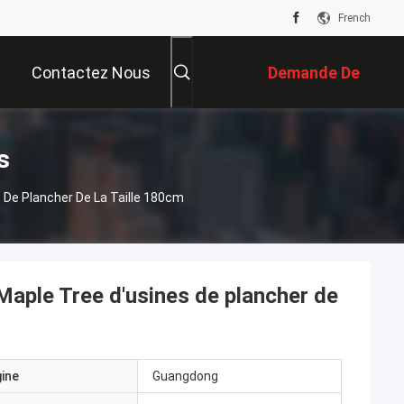
French
Contactez Nous
Demande De
Soumission
s
 De Plancher De La Taille 180cm
Maple Tree d'usines de plancher de
gine
Guangdong