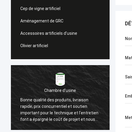
Cep de vigne artificiel
Aménagement de GRC
DÉ
Accessoires artificiels d'usine
No
Olivier artificiel
Mat
Sai
Chambre d'usine
Emb
Bonne qualité des produits, livraison
Nous a
rapide, prix concurrentiel et soutien
après 
important pour le technique et l'entretien
haute 
Met
font a épargné le coût de projet et nous
attenti
aide à gagner un bon nombre de
client.