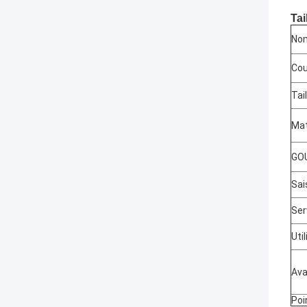
Tai
Nom
Cou
Tail
Mat
GO
Sai
Ser
Uti
Av
Poi