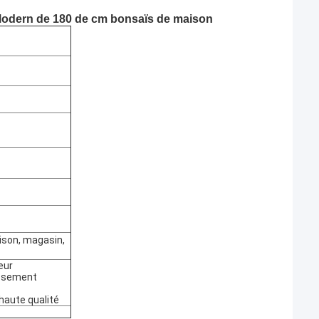
e Modern de 180 de cm bonsaïs de maison
aison, magasin,
eur
lissement
 haute qualité