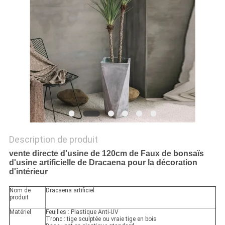
DEMANDEZ
UN
DEVIS
PLAN
DU
SITE
Description de produit
vente directe d'usine de 120cm de Faux de bonsaïs
POLITIQUE
d'usine artificielle de Dracaena pour la décoration
d'intérieur
DE
CONFIDENTIALITÉ
Nom de
Dracaena artificiel
produit
Matériel
Feuilles : Plastique Anti-UV
Tronc : tige sculptée ou vraie tige en bois