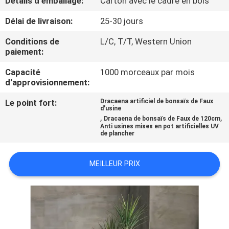
Détails d'emballage:
Carton avec le cadre en bois
VISITE
Délai de livraison:
25-30 jours
DE
L'USINE
Conditions de
L/C, T/T, Western Union
paiement:
CONTRÔLE
Capacité
1000 morceaux par mois
d'approvisionnement:
QUALITÉ
Le point fort:
Dracaena artificiel de bonsaïs de Faux
d'usine
,
,
Dracaena de bonsaïs de Faux de 120cm
CONTACTEZ-
Anti usines mises en pot artificielles UV
de plancher
NOUS
MEILLEUR PRIX
NOUVELLES
LES
AFFAIRES