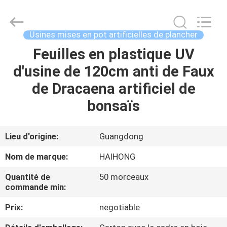
Haihong
Arts
&
Crafts
Factory.
Usines mises en pot artificielles de plancher
All
Rights
Feuilles en plastique UV
MAISON
Reserved.
Developed
by
d'usine de 120cm anti de Faux
ECER
PRODUITS
de Dracaena artificiel de
bonsaïs
VIDÉOS
Lieu d'origine:
Guangdong
À
Nom de marque:
HAIHONG
PROPOS
Quantité de
50 morceaux
DE
commande min:
NOUS
Prix:
negotiable