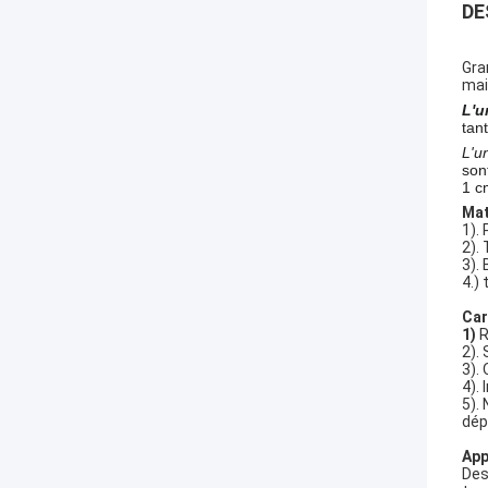
DE
Gra
mai
L'u
tan
L'u
son
1 c
Mat
1).
2).
3).
4.)
Car
1)
R
2).
3).
4).
5).
dép
App
Des