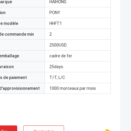
marque
HAIHONG
ion
PONY
e modèle
HHFT1
 de commande min
2
2500USD
'emballage
cadre de fer
ivraison
25days
s de paiement
T/T, L/C
 d'approvisionnement
1000 morceaux par mois