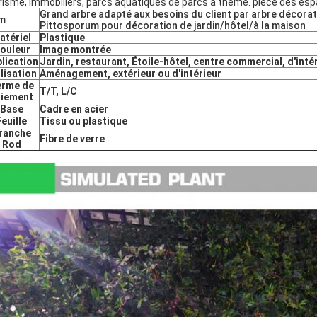
risme, immobiliers, parcs aquatiques de parcs à thème. pièce des espa
Grand arbre adapté aux besoins du client par arbre décoratif
m
Pittosporum pour décoration de jardin/hôtel/à la maison
atériel
Plastique
ouleur
Image montrée
lication
Jardin, restaurant, Étoile-hôtel, centre commercial, d'inté
lisation
Aménagement, extérieur ou d'intérieur
erme de
T/T, L/C
aiement
Base
Cadre en acier
Feuille
Tissu ou plastique
ranche
Fibre de verre
Rod