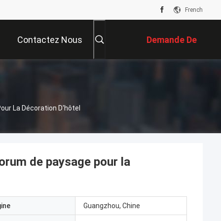
French
Contactez Nous
Demande De
Soumission
Pour La Décoration D'hôtel
sporum de paysage pour la
gine
Guangzhou, Chine