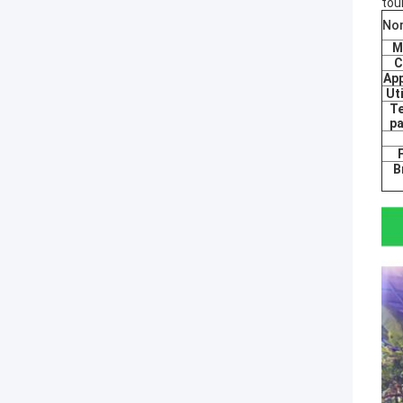
tou
No
M
C
App
Uti
T
p
B