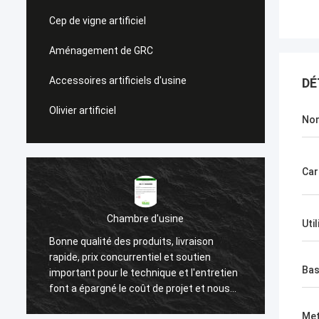
Cep de vigne artificiel
Aménagement de GRC
Accessoires artificiels d'usine
DÉ
Olivier artificiel
No
Car
Chambre d'usine
Uti
Bonne qualité des produits, livraison
Nous a
rapide, prix concurrentiel et soutien
après 
Ba
important pour le technique et l'entretien
haute 
font a épargné le coût de projet et nous
attenti
aide à gagner un bon nombre de
client.
Met