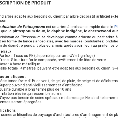
SCRIPTION DE PRODUIT
nd arbre adapté aux besoins du client par arbre décoratif artificiel ext
son
ndulatum de Pittosporum
est un arbre à croissance rapide dans le
Pi
t que
le pittosporum doux
,
le daphne indigène
,
le cheesewood aus
ndulatum de Pittosporum
se développe comme arbuste ou petit arbre à 15
t en forme de lance (lanceolate), avec les marges (ondulantes) onduleu
m de diamètre pendant plusieurs mois après avoir fleuri au printemps ou
ériaux
 Partez :. Tissu ou PE (disponible pour anti-UV et ignifuge)
 Tronc : Structure forte composée, revêtement de fibre de verre.
 Base : À base métallique
 taille totale : 4 mètres, peuvent être adaptés aux besoins du client, 
actéristiques :
ésistance forte d'UV, de vent, de gel, de pluie, de neige et de délabrem
 Super pouvoir d'anti-vieillissement et d'antifading.
 Qualité durable à long terme plus de 10 ans
 Imitation élevée qui ressemble au vrai
 N'ayez pas besoin de soins spéciaux et d'arrosage. Ne s'est tellement no
enses seront épargnées.
lications :
 usines artificielles de paysage d'architectures d'aménagement de pl