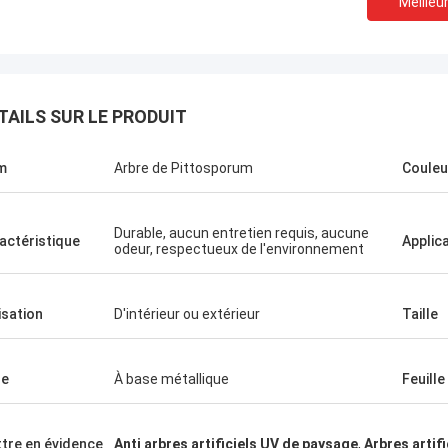
Meilleur
TAILS SUR LE PRODUIT
m
Arbre de Pittosporum
Couleu
Durable, aucun entretien requis, aucune
actéristique
Applic
odeur, respectueux de l'environnement
Esprit vert
lisation
D'intérieur ou extérieur
Taille
vons choisi la société de Haihong
une longue surveillance, plus de
se
À base métallique
Feuille
qualité de leurs produits, grande
on aux détails, et soin élevé de
 Ils nous ont toujours assuré un
tre en évidence
Anti arbres artificiels UV de paysage
,
Arbres artif