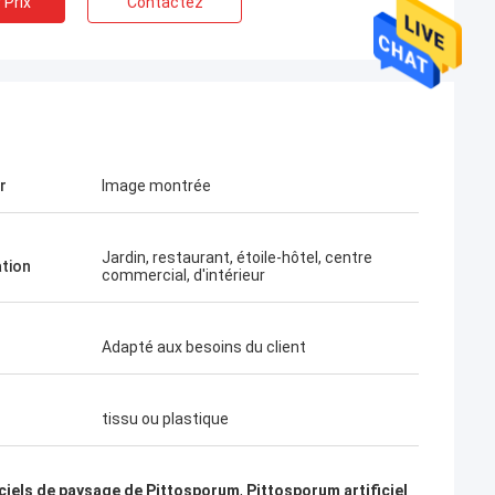
 Prix
Contactez
r
Image montrée
Jardin, restaurant, étoile-hôtel, centre
ation
commercial, d'intérieur
Adapté aux besoins du client
tissu ou plastique
iciels de paysage de Pittosporum
,
Pittosporum artificiel