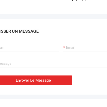
apide à tous nos besoins. Ils ont
 un 一 de service professionnel
galement concernant des
tifs techniques d'obtenir des
 et aux services de maintenance à
 concurrentiel.
ISSER UN MESSAGE
Envoyer Le Message