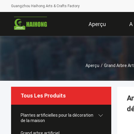
Guangzhou Haihong Arts & Crafts Factory
Aperçu
A
Aperçu
/
Grand Arbre Arti
Tous Les Produits
An
dé
Plantes artificielles pour la décoration
de la maison
Grand arbre artificiel