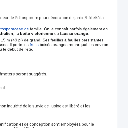
érieur de Pittosporum pour décoration de jardin/hôtel/à la
ttosporaceae de
famille. On le connaît parfois également en
tralien
,
la boîte victorienne
ou
fausse orange
.
 m (49 pi) de grand. Ses feuilles à feuilles persistantes
ses. Il porte les
fruits
boisés oranges remarquables environ
 le début de l'été.
3~8meters seront suggérés.
ent.
n inquiété de la survie de l'usine est libéré et les
anification et de conception sont employées pour le