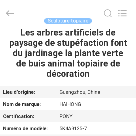
Haihong
Arts
&
Crafts
Factory.
Sculpture topiaire
All
Rights
Reserved.
Les arbres artificiels de
MAISON
Developed
by
paysage de stupéfaction font
ECER
PRODUITS
du jardinage la plante verte
de buis animal topiaire de
VIDÉOS
décoration
À
Lieu d'origine:
Guangzhou, Chine
PROPOS
Nom de marque:
HAIHONG
DE
Certification:
PONY
NOUS
Numéro de modèle:
5K4A9125-7