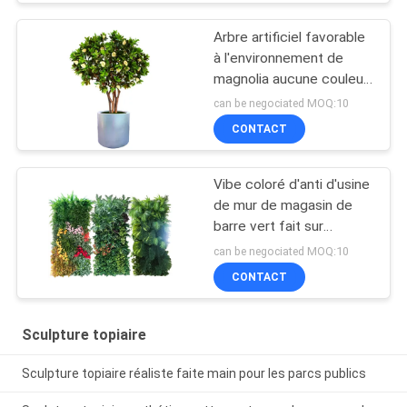
Arbre artificiel favorable
à l'environnement de
magnolia aucune couleur
se fanant les usines à
can be negociated MOQ:10
feuilles persistantes
CONTACT
Vibe coloré d'anti d'usine
de mur de magasin de
barre vert fait sur
commande artificiel UV
can be negociated MOQ:10
de Decoraion
CONTACT
Sculpture topiaire
Sculpture topiaire réaliste faite main pour les parcs publics