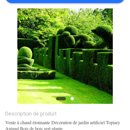
DEMANDEZ
UN
DEVIS
PLAN
DU
SITE
POLITIQUE
DE
CONFIDENTIALITÉ
Description de produit
Vente à chaud étonnante Décoration de jardin artificiel Topiary
Animal Bois de bois vert plante