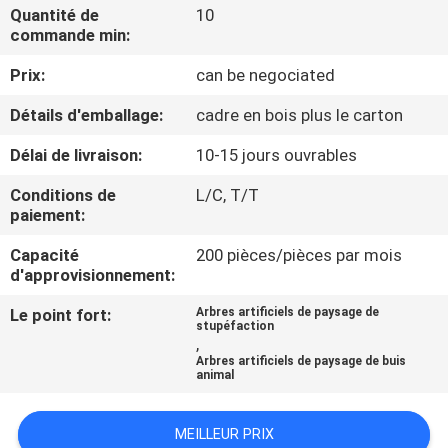
VISITE
Quantité de
10
commande min:
DE
Prix:
can be negociated
L'USINE
Détails d'emballage:
cadre en bois plus le carton
CONTRÔLE
Délai de livraison:
10-15 jours ouvrables
QUALITÉ
Conditions de
L/C, T/T
paiement:
CONTACTEZ-
Capacité
200 pièces/pièces par mois
NOUS
d'approvisionnement:
Le point fort:
Arbres artificiels de paysage de
stupéfaction
NOUVELLES
,
Arbres artificiels de paysage de buis
animal
LES
AFFAIRES
MEILLEUR PRIX