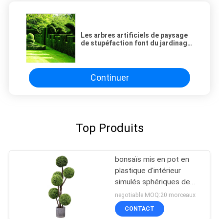
Les arbres artificiels de paysage
de stupéfaction font du jardinage
la plante verte de buis animal
topiaire de décoration
Continuer
Top Produits
bonsaïs mis en pot en
plastique d'intérieur
simulés sphériques de
faux buis d'usine de
negotiable MOQ:20 morceaux
180Cm
CONTACT