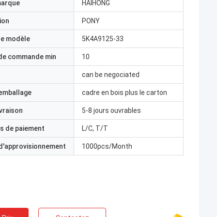
marque
HAIHONG
ion
PONY
e modèle
5K4A9125-33
 de commande min
10
can be negociated
'emballage
cadre en bois plus le carton
ivraison
5-8 jours ouvrables
s de paiement
L/C, T/T
 d'approvisionnement
1000pcs/Month