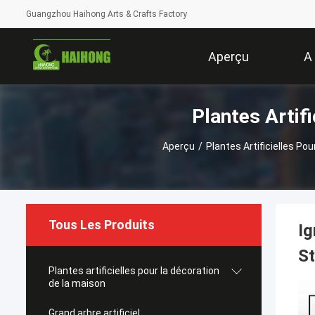
Guangzhou Haihong Arts & Crafts Factory
Aperçu
A
Plantes Artif
Aperçu
/
Plantes Artificielles Po
Tous Les Produits
Ig
St
Plantes artificielles pour la décoration
de la maison
Grand arbre artificiel