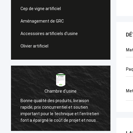
Cep de vigne artificiel
Aménagement de GRC
Accessoires artificiels d'usine
DÉ
Olivier artificiel
Mat
Paq
Met
Chambre d'usine
Esprit ver
alité des produits, livraison
Nous avons choisi la soci
rix concurrentiel et soutien
après une longue surveilla
t pour le technique et l'entretien
haute qualité de leurs pro
pargné le coût de projet et nous
attention aux détails, et s
agner un bon nombre de
client. Ils nous ont toujou