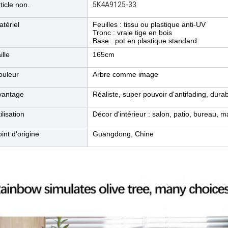
ticle non.
5K4A9125-33
tériel
Feuilles : tissu ou plastique anti-UV
Tronc : vraie tige en bois
Base : pot en plastique standard
ille
165cm
ouleur
Arbre comme image
vantage
Réaliste, super pouvoir d'antifading, durabl
ilisation
Décor d'intérieur : salon, patio, bureau, 
int d'origine
Guangdong, Chine