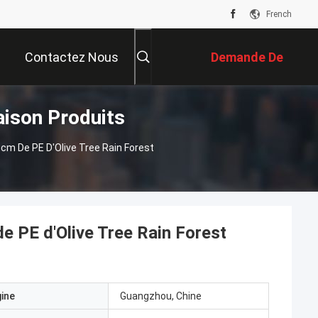
French
Contactez Nous
Demande De
aison Produits
Soumission
5cm De PE D'Olive Tree Rain Forest
de PE d'Olive Tree Rain Forest
gine
Guangzhou, Chine