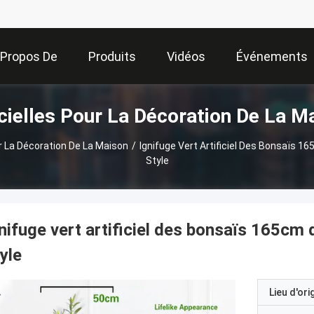
 Propos De
Produits
Vidéos
Événements
icielles Pour La Décoration De La M
Nous
ur La Décoration De La Maison
/
Ignifuge Vert Artificiel Des Bonsaïs 16
Style
nifuge vert artificiel des bonsaïs 165cm 
yle
Lieu d'ori