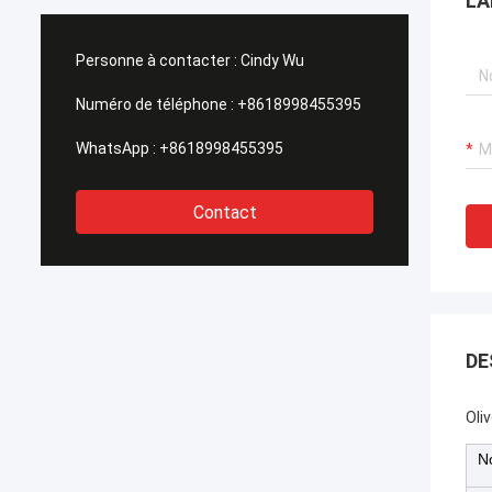
LA
ons élevées de notre client.
appui rapide à tous nos bes
nt nous écrivons cette lettre
assuré un 一 de service pr
rimer notre sincèrement
très également concerna
Personne à contacter :
Cindy Wu
e à HAIHONG, merci pour tout le
impératifs techniques d'o
pui et coopération pendant les
permis et aux services d
Numéro de téléphone :
+8618998455395
ssés.
un prix concurrentiel.
WhatsApp :
+8618998455395
Contact
DE
Oli
N