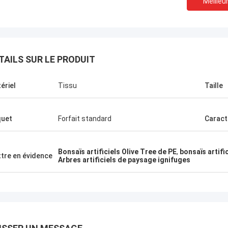
Meilleur
TAILS SUR LE PRODUIT
ériel
Tissu
Taille
uet
Forfait standard
Caract
Bonsaïs artificiels Olive Tree de PE
,
bonsaïs artifi
tre en évidence
t
Arbres artificiels de paysage ignifuges
été de Haihong
nce, plus de
duits, grande
oin élevé de
rs assuré un