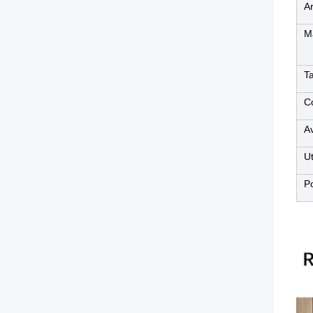
Ar
Ma
Ta
C
A
Ut
Po