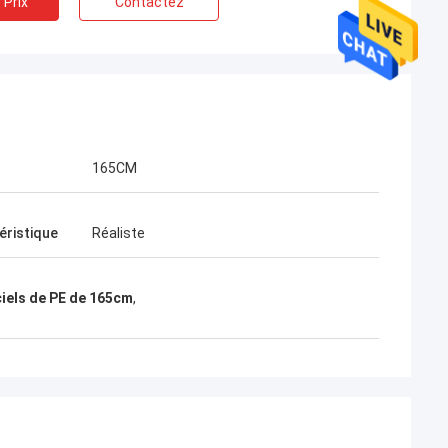
 Prix
Contactez
165CM
éristique
Réaliste
ciels de PE de 165cm
,