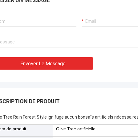
ISSER UN MESSAGE
oins. Ils ont
ofessionnel
nt des
btenir des
e maintenance à
Envoyer Le Message
SCRIPTION DE PRODUIT
ve Tree Rain Forest Style ignifuge aucun bonsaïs artificiels nécessai
om de produit
Olive Tree artificielle