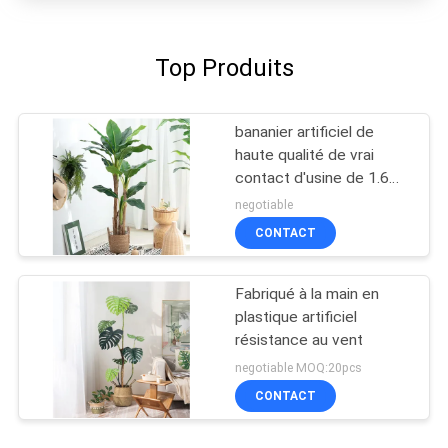
Top Produits
bananier artificiel de
haute qualité de vrai
contact d'usine de 1.6m
en vente chaude
negotiable
CONTACT
Fabriqué à la main en
plastique artificiel
résistance au vent
negotiable MOQ:20pcs
CONTACT