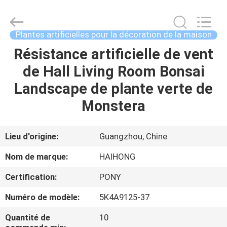
Haihong
Arts
&
Crafts
Factory.
Plantes artificielles pour la décoration de la maison
All
Rights
Reserved.
Résistance artificielle de vent
MAISON
Developed
by
de Hall Living Room Bonsai
ECER
PRODUITS
Landscape de plante verte de
Monstera
VIDÉOS
Lieu d'origine:
Guangzhou, Chine
À
Nom de marque:
HAIHONG
PROPOS
Certification:
PONY
DE
Numéro de modèle:
5K4A9125-37
NOUS
Quantité de
10