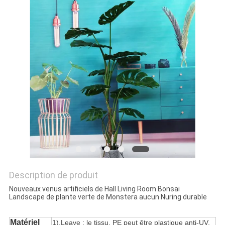
DEMANDEZ
UN
DEVIS
PLAN
DU
SITE
POLITIQUE
DE
Description de produit
Nouveaux venus artificiels de Hall Living Room Bonsai
CONFIDENTIALITÉ
Landscape de plante verte de Monstera aucun Nuring durable
Matériel
1).Leave : le tissu, PE peut être plastique anti-UV,