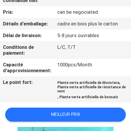
commande min:
VISITE
Prix:
can be negociated
DE
L'USINE
Détails d'emballage:
cadre en bois plus le carton
Délai de livraison:
5-8 jours ouvrables
CONTRÔLE
Conditions de
L/C, T/T
QUALITÉ
paiement:
Capacité
1000pcs/Month
CONTACTEZ-
d'approvisionnement:
NOUS
Le point fort:
,
Plante verte artificielle de Monstera
Plante verte artificielle de résistance de
vent
,
Plante verte artificielle de bonsaïs
NOUVELLES
MEILLEUR PRIX
LES
AFFAIRES