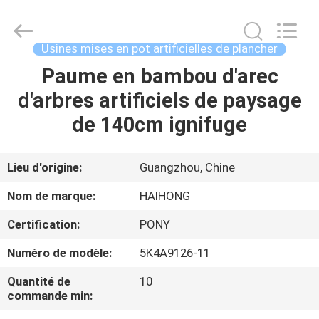
Guangzhou
Haihong
Arts
&
Crafts
Usines mises en pot artificielles de plancher
Factory.
All
Paume en bambou d'arec
MAISON
Rights
Reserved.
Developed
d'arbres artificiels de paysage
by
ECER
PRODUITS
de 140cm ignifuge
VIDÉOS
Lieu d'origine:
Guangzhou, Chine
Nom de marque:
HAIHONG
À
Certification:
PONY
PROPOS
Numéro de modèle:
5K4A9126-11
DE
NOUS
Quantité de
10
commande min: