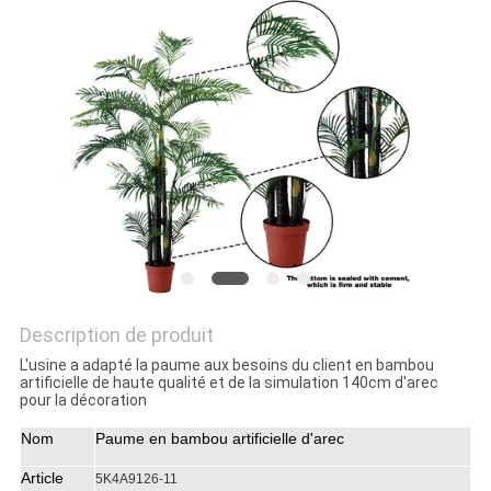
DEMANDEZ
UN
DEVIS
PLAN
DU
SITE
Description de produit
POLITIQUE
L'usine a adapté la paume aux besoins du client en bambou
DE
artificielle de haute qualité et de la simulation 140cm d'arec
pour la décoration
CONFIDENTIALITÉ
Nom
Paume en bambou artificielle d'arec
Article
5K4A9126-11