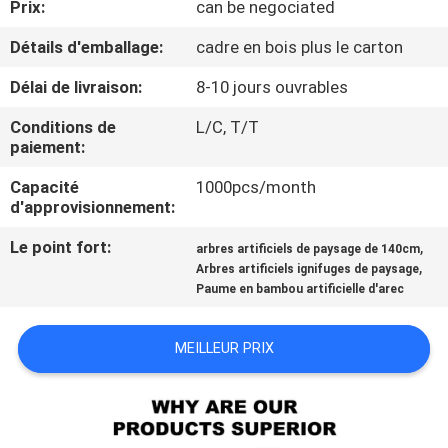
Prix:
can be negociated
VISITE
DE
Détails d'emballage:
cadre en bois plus le carton
L'USINE
Délai de livraison:
8-10 jours ouvrables
Conditions de
L/C, T/T
CONTRÔLE
paiement:
QUALITÉ
Capacité
1000pcs/month
d'approvisionnement:
CONTACTEZ-
Le point fort:
,
arbres artificiels de paysage de 140cm
,
Arbres artificiels ignifuges de paysage
NOUS
Paume en bambou artificielle d'arec
NOUVELLES
MEILLEUR PRIX
LES
AFFAIRES