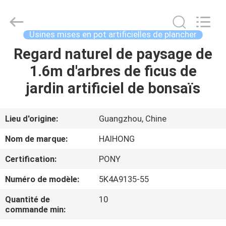
Guangzhou
Haihong
Arts
&
Crafts
Usines mises en pot artificielles de plancher
Factory.
All
Regard naturel de paysage de
MAISON
Rights
Reserved.
Developed
1.6m d'arbres de ficus de
by
ECER
PRODUITS
jardin artificiel de bonsaïs
VIDÉOS
Lieu d'origine:
Guangzhou, Chine
Nom de marque:
HAIHONG
À
Certification:
PONY
PROPOS
Numéro de modèle:
5K4A9135-55
DE
NOUS
Quantité de
10
commande min: