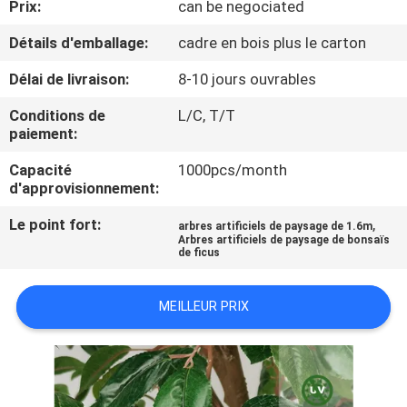
Prix:
can be negociated
VISITE
DE
Détails d'emballage:
cadre en bois plus le carton
L'USINE
Délai de livraison:
8-10 jours ouvrables
Conditions de
L/C, T/T
CONTRÔLE
paiement:
QUALITÉ
Capacité
1000pcs/month
d'approvisionnement:
CONTACTEZ-
Le point fort:
,
arbres artificiels de paysage de 1.6m
Arbres artificiels de paysage de bonsaïs
NOUS
de ficus
NOUVELLES
MEILLEUR PRIX
LES
AFFAIRES