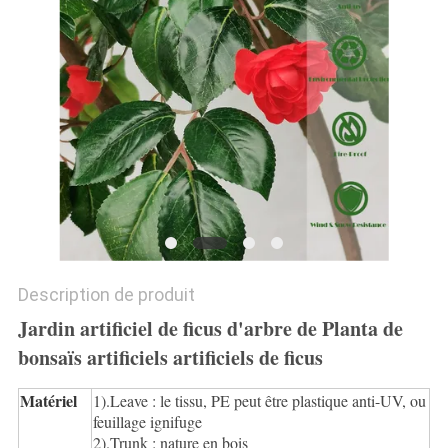
DEMANDEZ
UN
DEVIS
PLAN
DU
SITE
Description de produit
POLITIQUE
Jardin artificiel de ficus d'arbre de Planta de
DE
bonsaïs artificiels artificiels de ficus
CONFIDENTIALITÉ
Matériel
1).Leave : le tissu, PE peut être plastique anti-UV, ou
feuillage ignifuge
2).Trunk : nature en bois