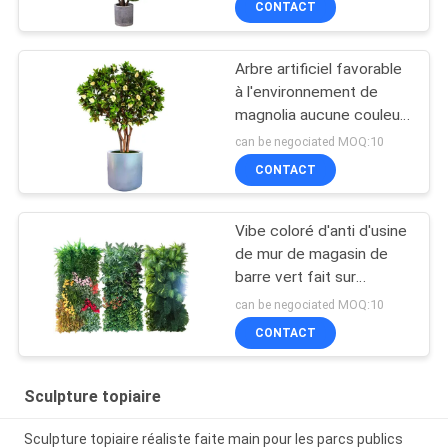
CONTACT
Arbre artificiel favorable
à l'environnement de
magnolia aucune couleur
se fanant les usines à
can be negociated MOQ:10
feuilles persistantes
CONTACT
Vibe coloré d'anti d'usine
de mur de magasin de
barre vert fait sur
commande artificiel UV
can be negociated MOQ:10
de Decoraion
CONTACT
Sculpture topiaire
Sculpture topiaire réaliste faite main pour les parcs publics