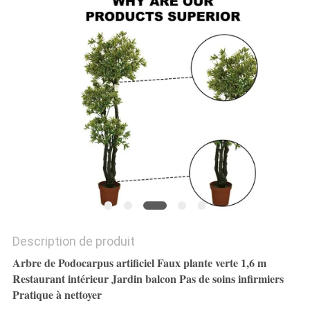
DEMANDEZ
UN
DEVIS
PLAN
DU
SITE
POLITIQUE
DE
Description de produit
Arbre de Podocarpus artificiel Faux plante verte 1,6 m
CONFIDENTIALITÉ
Restaurant intérieur Jardin balcon Pas de soins infirmiers
Pratique à nettoyer