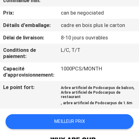
commande min:
VISITE
Prix:
can be negociated
DE
L'USINE
Détails d'emballage:
cadre en bois plus le carton
Délai de livraison:
8-10 jours ouvrables
CONTRÔLE
Conditions de
L/C, T/T
QUALITÉ
paiement:
Capacité
1000PCS/MONTH
CONTACTEZ-
d'approvisionnement:
NOUS
Le point fort:
,
Arbre artificiel de Podocarpus de balcon
Arbre artificiel de Podocarpus de
restaurant
,
arbre artificiel de Podocarpus de 1.6m
NOUVELLES
MEILLEUR PRIX
LES
AFFAIRES