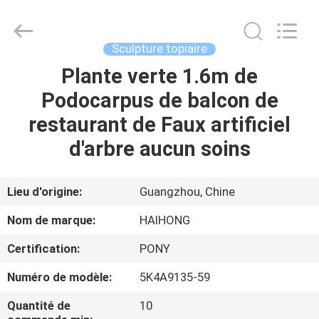
&
Crafts
Factory.
All
Rights
Sculpture topiaire
Reserved.
Developed
Plante verte 1.6m de
MAISON
by
ECER
Podocarpus de balcon de
PRODUITS
restaurant de Faux artificiel
d'arbre aucun soins
VIDÉOS
Lieu d'origine:
Guangzhou, Chine
À
Nom de marque:
HAIHONG
PROPOS
Certification:
PONY
DE
Numéro de modèle:
5K4A9135-59
NOUS
Quantité de
10