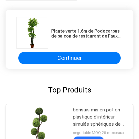
Plante verte 1.6m de Podocarpus
de balcon de restaurant de Faux
artificiel d'arbre aucun soins
Continuer
Top Produits
bonsaïs mis en pot en
plastique d'intérieur
simulés sphériques de
faux buis d'usine de
negotiable MOQ:20 morceaux
180Cm