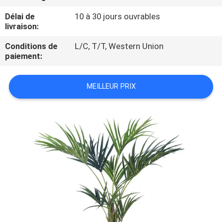
VISITE
Délai de
10 à 30 jours ouvrables
DE
livraison:
L'USINE
Conditions de
L/C, T/T, Western Union
paiement:
CONTRÔLE
QUALITÉ
MEILLEUR PRIX
CONTACTEZ-
NOUS
NOUVELLES
LES
AFFAIRES