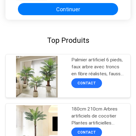
Continuer
Top Produits
Palmier artificiel 6 pieds,
faux arbre avec troncs
en fibre réalistes, fausse
plante tropicale Areca en
CONTACT
pot, plante en soie
artificielle pour la
décoration intérieure et
de bureau
180cm 210cm Arbres
artificiels de cocotier
Plantes artificielles
Grands palmiers verts
CONTACT