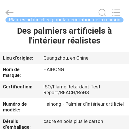
Haihong
Arts
&
Crafts
Factory.
Plantes artificielles pour la décoration de la maison
All
Rights
Reserved.
Des palmiers artificiels à
MAISON
Developed
by
l'intérieur réalistes
ECER
PRODUITS
Lieu d'origine:
Guangzhou, en Chine
VIDÉOS
Nom de
HAIHONG
marque:
À
Certification:
ISO/Flame Retardant Test
Report/REACH/RoHS
PROPOS
DE
Numéro de
Haihong - Palmier d'intérieur artificiel
modèle:
NOUS
Détails
cadre en bois plus le carton
d'emballage: