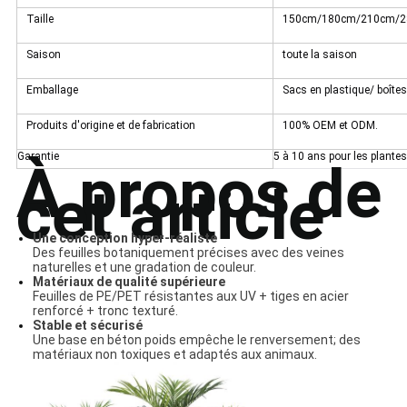
Taille
150cm/180cm/210cm/
Saison
toute la saison
Emballage
Sacs en plastique/ boîte
Produits d'origine et de fabrication
100% OEM et ODM.
Garantie
5 à 10 ans pour les plantes 
À propos de
cet article
Une conception hyper-réaliste
Des feuilles botaniquement précises avec des veines
naturelles et une gradation de couleur.
Matériaux de qualité supérieure
Feuilles de PE/PET résistantes aux UV + tiges en acier
renforcé + tronc texturé.
Stable et sécurisé
Une base en béton poids empêche le renversement; des
matériaux non toxiques et adaptés aux animaux.