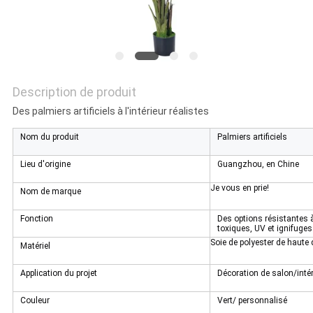
DEMANDEZ
UN
DEVIS
Description de produit
Des palmiers artificiels à l'intérieur réalistes
PLAN
Nom du produit
Palmiers artificiels
DU
Lieu d'origine
Guangzhou, en Chine
SITE
Je vous en prie!
Nom de marque
POLITIQUE
Fonction
Des options résistantes à
toxiques, UV et ignifuges
DE
Soie de polyester de haute 
Matériel
CONFIDENTIALITÉ
Application du projet
Décoration de salon/intér
Couleur
Vert/ personnalisé