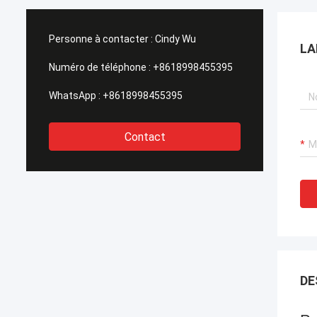
réputations élevées de notre client.
appui rapide à tou
Maintenant nous écrivons cette lettre
assuré un 一 de s
pour exprimer notre sincèrement
très également c
Personne à contacter :
Cindy Wu
LA
gratitude à HAIHONG, merci pour tout le
impératifs techni
grand appui et coopération pendant les
permis et aux se
Numéro de téléphone :
+8618998455395
jours passés.
un prix concurrent
WhatsApp :
+8618998455395
Contact
DE