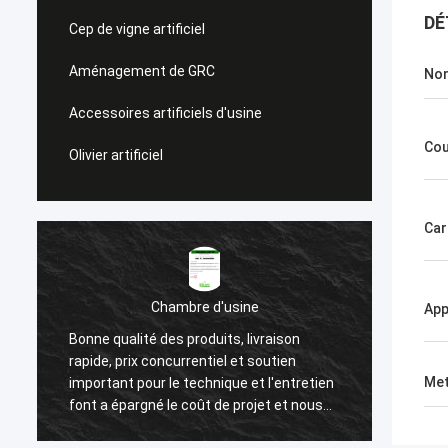
DÉ
Cep de vigne artificiel
Aménagement de GRC
No
Accessoires artificiels d'usine
Cou
Olivier artificiel
Car
Chambre d'usine
E
App
Bonne qualité des produits, livraison
Nous avons choisi
rapide, prix concurrentiel et soutien
après une longue 
Met
important pour le technique et l'entretien
haute qualité de 
font a épargné le coût de projet et nous
attention aux déta
aide à gagner un bon nombre de
client. Ils nous o