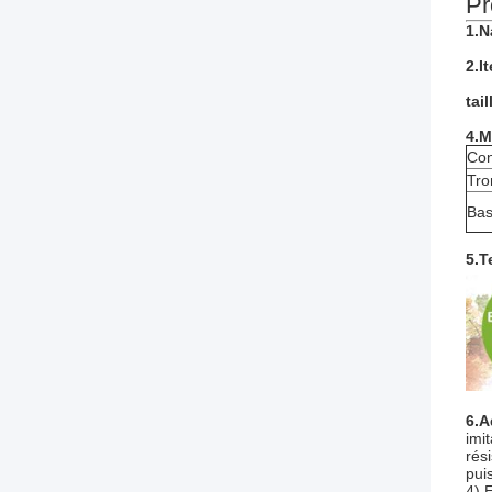
Pr
1.
2.I
tail
4.M
Co
Tro
Ba
5.T
6.A
imi
rés
pui
4).