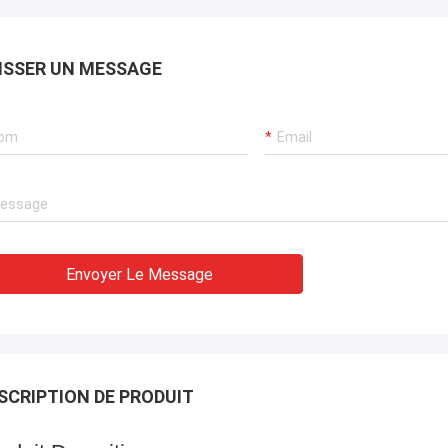
s nos besoins. Ils ont
ervice professionnel
oncernant des
ISSER UN MESSAGE
ques d'obtenir des
rvices de maintenance à
iel.
Envoyer Le Message
SCRIPTION DE PRODUIT