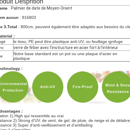
oduit Desprition
Name
:
Palmier de date de Moyen-Orient
tem aucun
: 816803
le 3.Total
: 800cm, peuvent également être adaptés aux besoins du cli
aterial :
ngé
le tissu, PE peut être plastique anti-UV, ou feuillage ignifuge
nc
verre de firber avec l'instructure en acier fort à l'intérieur
Notre base standard est un pot ou une plaque d'acier en
se
plastique
echnology :
dvantages :
tation 1).High qui ressemble au vrai
istance 2).Strong d'UV, de vent, de gel, de pluie, de neige et de délab
ssance 3).Super d'anti-vieillissement et d'antifading
Easy à s'inquiéter