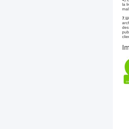
la l
mal
7.U
arc
des
publ
cli
Im