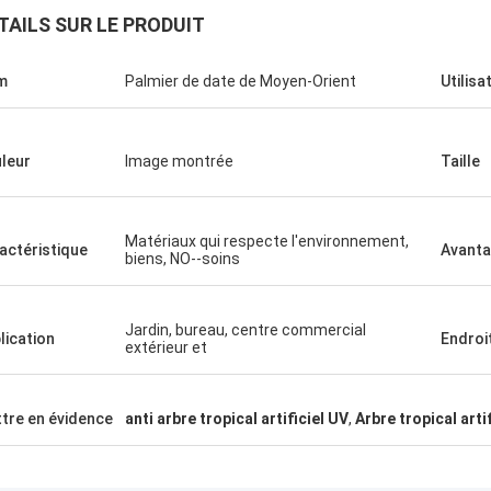
TAILS SUR LE PRODUIT
m
Palmier de date de Moyen-Orient
Utilisa
leur
Image montrée
Taille
Matériaux qui respecte l'environnement,
actéristique
Avant
biens, NO--soins
Jardin, bureau, centre commercial
sprit vert
lication
Endroit
extérieur et
 la société de Haihong
surveillance, plus de
tre en évidence
anti arbre tropical artificiel UV
,
Arbre tropical art
leurs produits, grande
ils, et soin élevé de
nt toujours assuré un