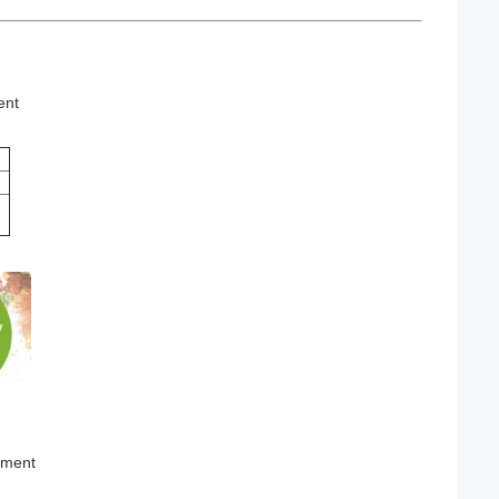
ent
rement