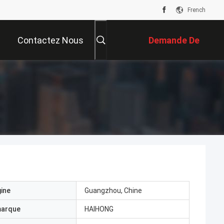
French
Contactez Nous
Demande De
Soumission
gine
Guangzhou, Chine
marque
HAIHONG