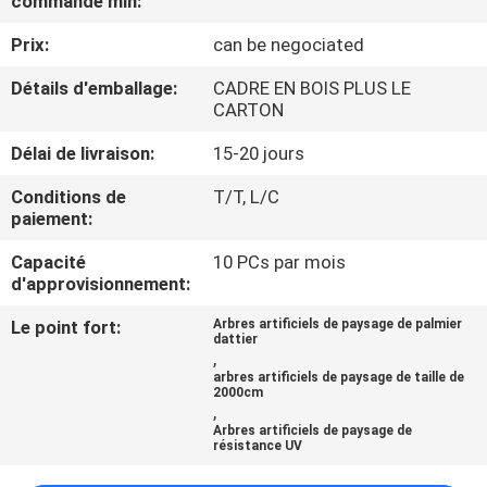
commande min:
VISITE
Prix:
can be negociated
DE
L'USINE
Détails d'emballage:
CADRE EN BOIS PLUS LE
CARTON
CONTRÔLE
Délai de livraison:
15-20 jours
QUALITÉ
Conditions de
T/T, L/C
paiement:
CONTACTEZ-
Capacité
10 PCs par mois
d'approvisionnement:
NOUS
Le point fort:
Arbres artificiels de paysage de palmier
dattier
,
NOUVELLES
arbres artificiels de paysage de taille de
2000cm
,
Arbres artificiels de paysage de
LES
résistance UV
AFFAIRES