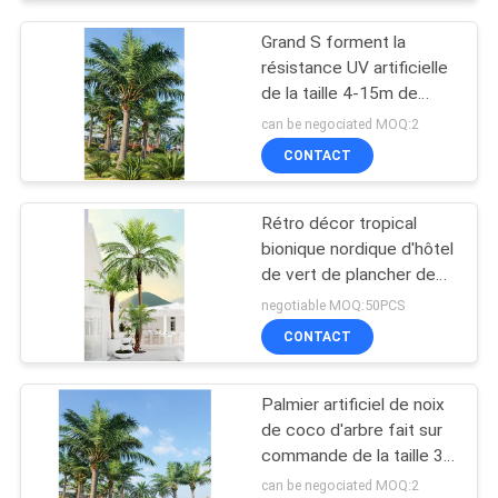
Grand S forment la
résistance UV artificielle
de la taille 4-15m de
palmier de noix de coco
can be negociated MOQ:2
CONTACT
Rétro décor tropical
bionique nordique d'hôtel
de vert de plancher de
palmier de Phoenix
negotiable MOQ:50PCS
CONTACT
Palmier artificiel de noix
de coco d'arbre fait sur
commande de la taille 3-
30m pour des
can be negociated MOQ:2