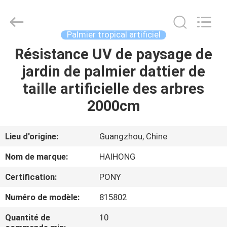
Arts
&
Crafts
Factory.
All
Palmier tropical artificiel
Rights
Reserved.
Résistance UV de paysage de
MAISON
Developed
by
ECER
jardin de palmier dattier de
PRODUITS
taille artificielle des arbres
2000cm
VIDÉOS
Lieu d'origine:
Guangzhou, Chine
À
Nom de marque:
HAIHONG
PROPOS
Certification:
PONY
DE
Numéro de modèle:
815802
NOUS
Quantité de
10