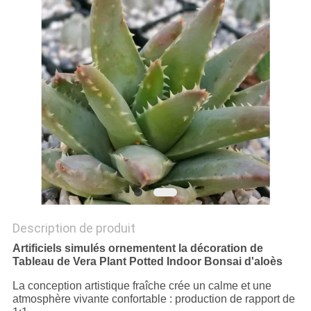
DEMANDEZ
UN
DEVIS
PLAN
DU
SITE
POLITIQUE
Description de produit
DE
Artificiels simulés ornementent la décoration de
Tableau de Vera Plant Potted Indoor Bonsai d'aloès
CONFIDENTIALITÉ
La conception artistique fraîche crée un calme et une
atmosphère vivante confortable : production de rapport de