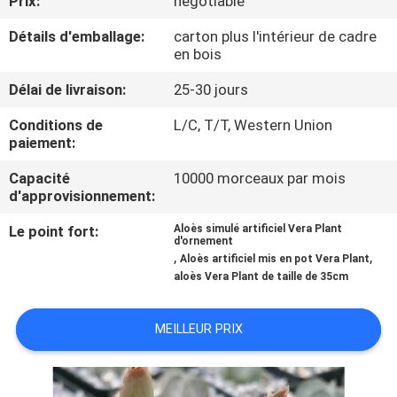
Prix:
negotiable
VISITE
Détails d'emballage:
carton plus l'intérieur de cadre
DE
en bois
L'USINE
Délai de livraison:
25-30 jours
CONTRÔLE
Conditions de
L/C, T/T, Western Union
paiement:
QUALITÉ
Capacité
10000 morceaux par mois
d'approvisionnement:
CONTACTEZ-
Le point fort:
Aloès simulé artificiel Vera Plant
NOUS
d'ornement
,
,
Aloès artificiel mis en pot Vera Plant
aloès Vera Plant de taille de 35cm
NOUVELLES
MEILLEUR PRIX
LES
AFFAIRES