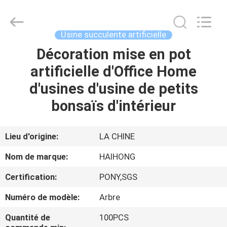
Haihong
Arts
&
Crafts
Factory.
Usine succulente artificielle
All
Rights
Reserved.
Décoration mise en pot
MAISON
Developed
by
artificielle d'Office Home
ECER
PRODUITS
d'usines d'usine de petits
bonsaïs d'intérieur
VIDÉOS
Lieu d'origine:
LA CHINE
À
Nom de marque:
HAIHONG
PROPOS
Certification:
PONY,SGS
DE
Numéro de modèle:
Arbre
NOUS
Quantité de
100PCS