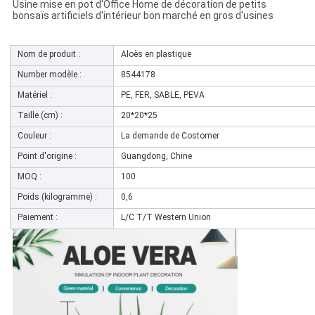
Usine mise en pot d'Office Home de décoration de petits
bonsaïs artificiels d'intérieur bon marché en gros d'usines
Nom de produit :
Aloès en plastique
Number modèle :
8544178
Matériel :
PE, FER, SABLE, PEVA
Taille (cm) :
20*20*25
Couleur :
La demande de Costomer
Point d'origine :
Guangdong, Chine
MOQ :
100
Poids (kilogramme) :
0,6
Paiement :
L/C T/T Western Union