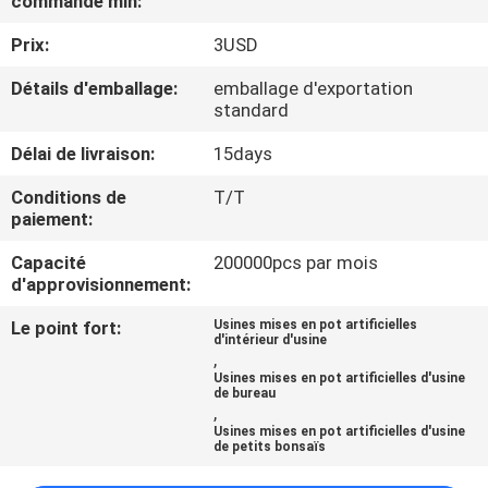
commande min:
VISITE
Prix:
3USD
DE
L'USINE
Détails d'emballage:
emballage d'exportation
standard
CONTRÔLE
Délai de livraison:
15days
QUALITÉ
Conditions de
T/T
paiement:
CONTACTEZ-
Capacité
200000pcs par mois
d'approvisionnement:
NOUS
Le point fort:
Usines mises en pot artificielles
d'intérieur d'usine
,
NOUVELLES
Usines mises en pot artificielles d'usine
de bureau
,
Usines mises en pot artificielles d'usine
LES
de petits bonsaïs
AFFAIRES