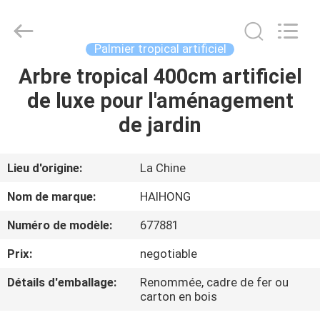
Arts
&
Crafts
Factory.
All
Palmier tropical artificiel
Rights
Reserved.
Arbre tropical 400cm artificiel
MAISON
Developed
by
ECER
de luxe pour l'aménagement
PRODUITS
de jardin
VIDÉOS
Lieu d'origine:
La Chine
Nom de marque:
HAIHONG
À
Numéro de modèle:
677881
PROPOS
Prix:
negotiable
DE
NOUS
Détails d'emballage:
Renommée, cadre de fer ou
carton en bois