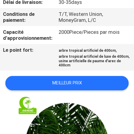
Délai de livraison:
30-35days
VISITE
DE
Conditions de
T/T, Western Union,
paiement:
MoneyGram, L/C
L'USINE
Capacité
2000Piece/Pieces par mois
d'approvisionnement:
CONTRÔLE
Le point fort:
,
arbre tropical artificiel de 400cm
QUALITÉ
,
arbre tropical artificiel de luxe de 400cm
usine artificielle de paume d'arec de
400cm
CONTACTEZ-
NOUS
MEILLEUR PRIX
NOUVELLES
LES
AFFAIRES