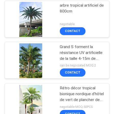
arbre tropical artificiel de
800cm
negotiable
CONTACT
Grand S forment la
résistance UV artificielle
de la taille 4-15m de
palmier de noix de coco
can be negociated MOQ:2
CONTACT
Rétro décor tropical
bionique nordique d'hôtel
de vert de plancher de
palmier de Phoenix
negotiable MOQ:50PCS