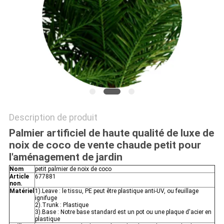
DEMANDEZ
UN
DEVIS
PLAN
DU
Description de produit
SITE
Palmier artificiel de haute qualité de luxe de
noix de coco de vente chaude petit pour
l'aménagement de jardin
POLITIQUE
Nom
petit palmier de noix de coco
DE
Article
677881
non.
CONFIDENTIALITÉ
Matériel
1).Leave : le tissu, PE peut être plastique anti-UV, ou feuillage
ignifuge
2).Trunk : Plastique
3).Base : Notre base standard est un pot ou une plaque d'acier en
plastique