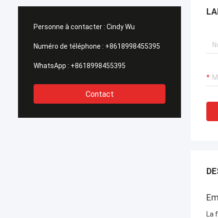
s élevées de notre client.
appui rapide à tous nos besoi
LA
 nous écrivons cette lettre
assuré un 一 de service prof
mer notre sincèrement
très également concernant
Personne à contacter :
Cindy Wu
à HAIHONG, merci pour tout le
impératifs techniques d'obt
i et coopération pendant les
permis et aux services de 
Numéro de téléphone :
+8618998455395
és.
un prix concurrentiel.
WhatsApp :
+8618998455395
Contact
DE
Em
La 