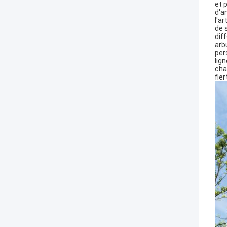
et 
d'a
l'a
de 
dif
arb
per
lig
cha
fier