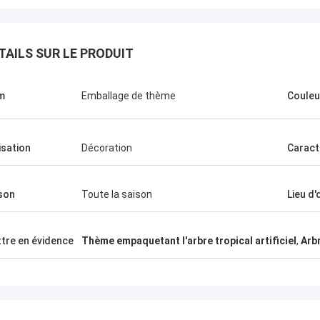
TAILS SUR LE PRODUIT
m
Emballage de thème
Couleu
lisation
Décoration
Caract
son
Toute la saison
Lieu d'
tre en évidence
Thème empaquetant l'arbre tropical artificiel
,
Arbr
é de Haihong
e, plus de
its, grande
n élevé de
 assuré un