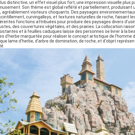
plus distinctive, un effet visuel plus fort, une impression visuelle plus
musement. Son thème est global reflété et partiellement, produisant un
rt, agréablement visiteurs choquants. Des paysages environnementaux
scintillement, curvingalleys, et textures naturelles de roche, faisant l
férentes fonctions attribuées pour produire des paysages divers d'usi
ustes, des couvertures végétales, et des prairies. La collocation raiso
sistantes et à feuilles caduques laisse des personnes se livrer à la 
nes d'herbe marquetée pour réaliser le concept artistique de l'homme 
que lame d'herbe, d'arbre de domination, de roche, et d'objet représent
té.