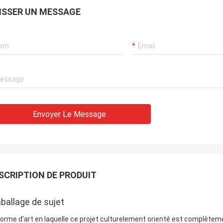
ns. Ils ont
ISSER UN MESSAGE
essionnel
 des
enir des
maintenance à
Envoyer Le Message
SCRIPTION DE PRODUIT
ballage de sujet
forme d'art en laquelle ce projet culturelement orienté est complète