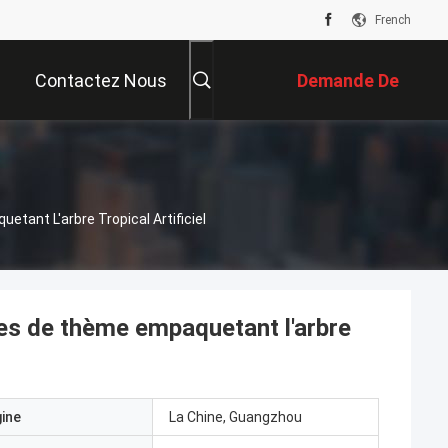
French
Contactez Nous
Demande De
Soumission
ant L'arbre Tropical Artificiel
ues de thème empaquetant l'arbre
gine
La Chine, Guangzhou