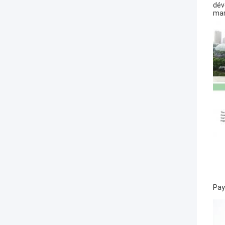
dév
mar
Pay