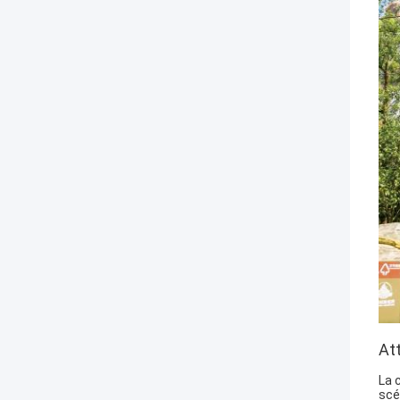
At
La 
scé