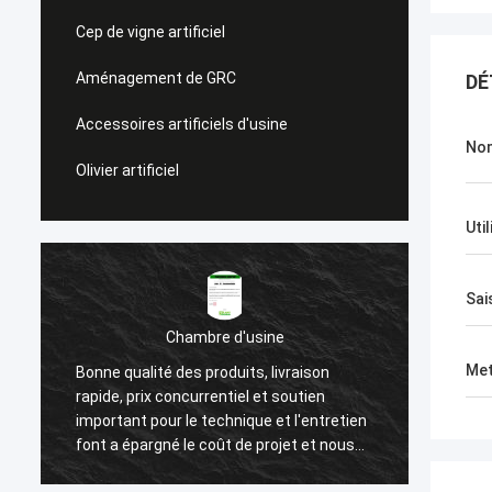
Cep de vigne artificiel
Aménagement de GRC
DÉ
Accessoires artificiels d'usine
No
Olivier artificiel
Uti
Sai
Chambre d'usine
Esprit vert
Met
té des produits, livraison
Nous avons choisi la sociét
x concurrentiel et soutien
après une longue surveillanc
our le technique et l'entretien
haute qualité de leurs produ
rgné le coût de projet et nous
attention aux détails, et soi
ner un bon nombre de
client. Ils nous ont toujours