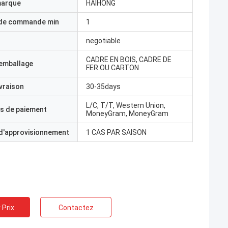
marque
HAIHONG
 de commande min
1
negotiable
CADRE EN BOIS, CADRE DE
'emballage
FER OU CARTON
ivraison
30-35days
L/C, T/T, Western Union,
s de paiement
MoneyGram, MoneyGram
 d'approvisionnement
1 CAS PAR SAISON
 Prix
Contactez