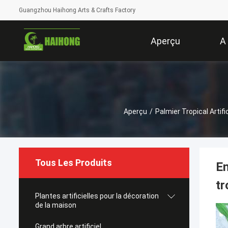
Guangzhou Haihong Arts & Crafts Factory
Aperçu
A
Aperçu
/
Palmier Tropical Artific
Tous Les Produits
Em
tr
Plantes artificielles pour la décoration
de la maison
Grand arbre artificiel