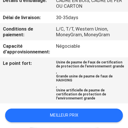
Détails d'emballage:
CADRE EN BOIS, CADRE DE FER
VISITE
OU CARTON
DE
Délai de livraison:
30-35days
L'USINE
Conditions de
L/C, T/T, Western Union,
paiement:
MoneyGram, MoneyGram
CONTRÔLE
Capacité
Négociable
QUALITÉ
d'approvisionnement:
Le point fort:
Usine de paume de Faux de certification
de protection de l'environnement grande
CONTACTEZ-
,
Grande usine de paume de faux de
NOUS
HAIHONG
,
Usine artificielle de paume de
certification de protection de
NOUVELLES
l'environnement grande
LES
MEILLEUR PRIX
AFFAIRES