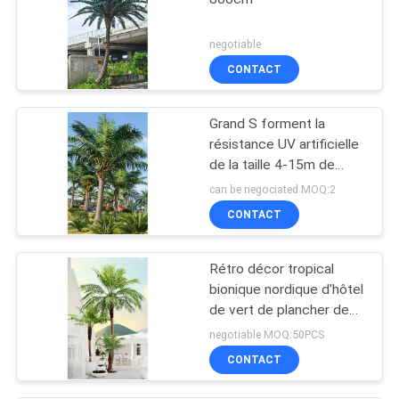
negotiable
CONTACT
Grand S forment la
résistance UV artificielle
de la taille 4-15m de
palmier de noix de coco
can be negociated MOQ:2
CONTACT
Rétro décor tropical
bionique nordique d'hôtel
de vert de plancher de
palmier de Phoenix
negotiable MOQ:50PCS
CONTACT