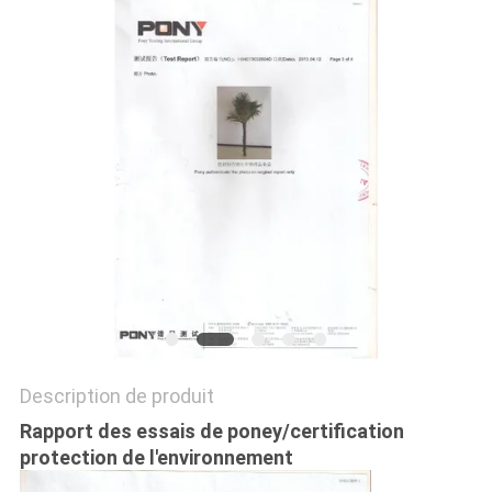
DEMANDEZ
UN
DEVIS
PLAN
DU
SITE
POLITIQUE
DE
Description de produit
CONFIDENTIALITÉ
Rapport des essais de poney/certification
protection de l'environnement