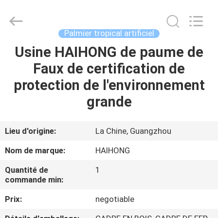
Arts
&
Crafts
Factory.
All
Palmier tropical artificiel
Rights
Reserved.
Usine HAIHONG de paume de
MAISON
Developed
by
ECER
Faux de certification de
PRODUITS
protection de l'environnement
grande
VIDÉOS
Lieu d'origine:
La Chine, Guangzhou
À
Nom de marque:
HAIHONG
PROPOS
Quantité de
1
DE
commande min:
NOUS
Prix:
negotiable