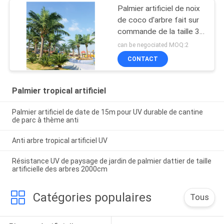
Palmier artificiel de noix
de coco d'arbre fait sur
commande de la taille 3-
30m pour des
can be negociated MOQ:2
événements extérieurs
CONTACT
Palmier tropical artificiel
Palmier artificiel de date de 15m pour UV durable de cantine
de parc à thème anti
Anti arbre tropical artificiel UV
Résistance UV de paysage de jardin de palmier dattier de taille
artificielle des arbres 2000cm
Catégories populaires
Tous