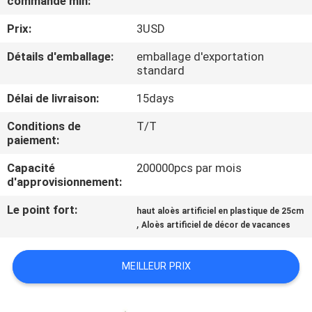
commande min:
VISITE
Prix:
3USD
DE
L'USINE
Détails d'emballage:
emballage d'exportation
standard
CONTRÔLE
Délai de livraison:
15days
QUALITÉ
Conditions de
T/T
paiement:
CONTACTEZ-
Capacité
200000pcs par mois
d'approvisionnement:
NOUS
Le point fort:
haut aloès artificiel en plastique de 25cm
,
Aloès artificiel de décor de vacances
NOUVELLES
MEILLEUR PRIX
LES
AFFAIRES