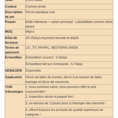
Taille
25cm hauts
Couleur
Comme photo
Description
Pot en plastique noir
de pot
Paquet
Boîte intérieure + carton principal ; Label&Mark comme client
désiré.
MOQ
96pcs
Délai de
20-25days reçoivent ensuite le dépôt.
livraison
Terme de
L/C, T/T, PAYPAL, WESTERN UNION.
paiement
Échantillon
Échantillon courant : 2-3days
Échantillon fait sur commande : 5-7days
OEM&ODM
Disponible
Application
Décor de table de bureau, décor à la maison de table,
mariage et décor de vacances.
YUM
1, nous sommes usine, nous pouvons offrir le prix
Advantages
concurrentiel !
2, inspection stricte et paquet fort !
3, au-dessus de 12years pour à l'étranger des marchés !
4, offrent toujours les produits de qualité supérieurs de
catégorie !