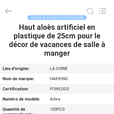
Guangzhou
Haihong
Arts
&
Crafts
Usine succulente artificielle
Factory.
All
Haut aloès artificiel en
MAISON
Rights
Reserved.
Developed
plastique de 25cm pour le
by
ECER
PRODUITS
décor de vacances de salle à
manger
VIDÉOS
Lieu d'origine:
LA CHINE
À
Nom de marque:
HAIHONG
PROPOS
Certification:
PONY,SGS
DE
Numéro de modèle:
Arbre
NOUS
Quantité de
100PCS