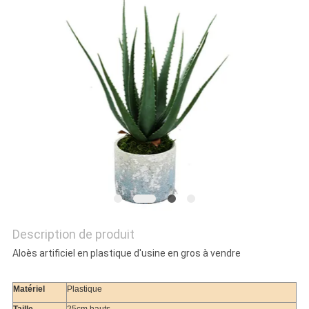
DEMANDEZ
UN
DEVIS
PLAN
DU
SITE
POLITIQUE
Description de produit
DE
Aloès artificiel en plastique d'usine en gros à vendre
CONFIDENTIALITÉ
Matériel
Plastique